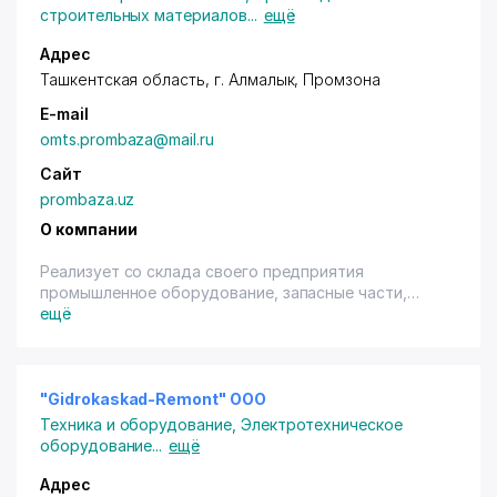
строительных материалов
...
ещё
Адрес
Ташкентская область,
г. Алмалык
, Промзона
E-mail
omts.prombaza@mail.ru
Сайт
prombaza.uz
О компании
Реализует со склада своего предприятия
промышленное оборудование, запасные части,
спец. технику, подвижной состав, металлопрокат и
ещё
др.
Имеем возможность предложить нижеследующие
направления:
"Gidrokaskad-Remont" ООО
Техника и оборудование
,
Электротехническое
- грузоподъемные краны и механизмы;
оборудование
...
ещё
- подвижной состав (цистерны, думпкары, хоппер-
дозаторы) и запасные части;
Адрес