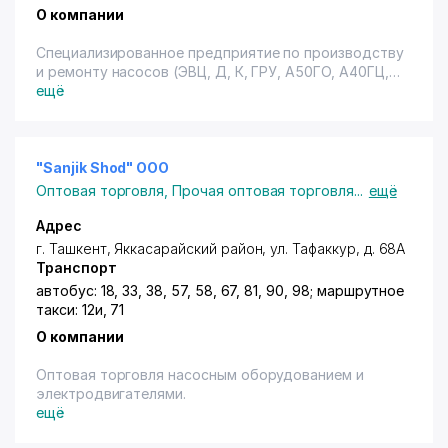
О компании
Специализированное предприятие по производству
и ремонту насосов (ЭВЦ, Д, К, ГРУ, А50ГО, А40ГЦ,
А30ГЦ, СНЭ200/5, УПП200/5). Производство
ещё
шкафов управления "АСКАД" и "ШЗУ" для защиты
электропривода насосов. Изготовление запасных
частей к насосам.
"Sanjik Shod" ООО
Оптовая торговля
,
Прочая оптовая торговля
...
ещё
Адрес
г. Ташкент
,
Яккасарайский район
,
ул. Тафаккур
, д. 68А
Транспорт
автобус: 18, 33, 38, 57, 58, 67, 81, 90, 98; маршрутное
такси: 12и, 71
О компании
Оптовая торговля насосным оборудованием и
электродвигателями.
ещё