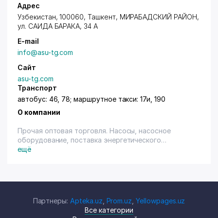
Адрес
Узбекистан, 100060,
Ташкент
,
МИРАБАДСКИЙ РАЙОН
,
ул. САИДА БАРАКА, 34 А
E-mail
info@asu-tg.com
Сайт
asu-tg.com
Транспорт
автобус: 46, 78; маршрутное такси: 17и, 190
О компании
Прочая оптовая торговля. Насосы, насосное
оборудование, поставка энергетического
оборудования.
ещё
Партнеры:
Apteka.uz
,
Prom.uz
,
Yellowpages.uz
Все категории