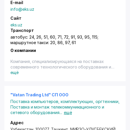
E-mail
info@eks.uz
Сайт
eks.uz
Транспорт
автобус: 24, 26, 51, 60, 71, 72, 91, 93, 95, 115;
маршрутное такси: 20, 86, 97, 61
О компании
Компания, специализирующаяся на поставках
современного технологического оборудования и
продукции используемых в различных областях
ещё
промышленности и сельского хозяйства.
"Vatan Trading Ltd" СП ООО
Поставка компьютеров, комплектующих, оргтехники
,
Поставка и монтаж телекоммуникационного и
сетевого оборудования
...
ещё
Адрес
Узбекистан, 100077,
Ташкент
,
МИРЗО-УЛУГБЕКСКИЙ