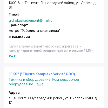
- запасные части для грузовых автомобилей;
100016,
г. Ташкент
,
Яшнободский район
,
ул. Элбек
, д.
- компрессорное оборудование;
61
- насосное оборудование;
E-mail
- подъемно-тяговое оборудование;
- вентиляционное оборудование;
gidrokaskadremont@mail.ru
- складское оборудование;
Транспорт
- двигатели, редукторы;
метро "Узбекистанская линия"
- запорная арматура;
О компании
- подшипники;
- измерительные приборы;
Капитальный ремонт насосных агрегатов и
- детали контактной сети;
электродвигателей мощностью до и свыше 1 МВт,
- сварочное оборудование;
производство запасных частей и комплектующих к
ещё
- металлопрокат и металлоконструкции
ним.
и др.
"EKS" ("Elektro Komplekt Servis" ООО)
Техника и оборудование
,
Компрессорное
оборудование
...
ещё
Адрес
г. Ташкент
,
Юнусабадский район
,
ул. Ниёзбек йули
, д.
17