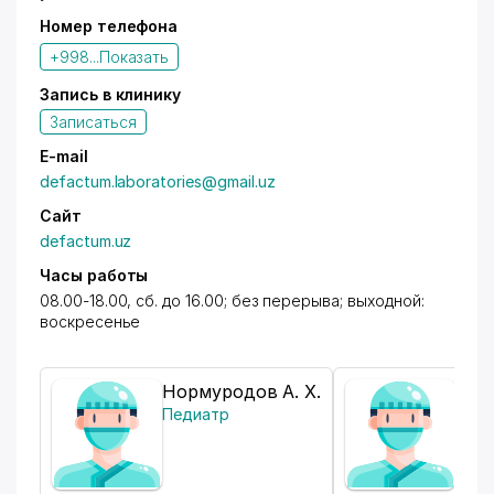
Номер телефона
+998...
Показать
Запись в клинику
Записаться
E-mail
defactum.laboratories@gmail.uz
Сайт
defactum.uz
Часы работы
08.00-18.00, сб. до 16.00; без перерыва; выходной:
воскресенье
Нормуродов А. Х.
Рахм
Педиатр
Невр