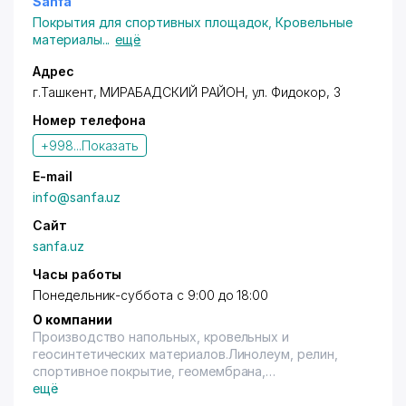
Sanfa
Покрытия для спортивных площадок
,
Кровельные
материалы
...
ещё
Адрес
г.Ташкент
,
МИРАБАДСКИЙ РАЙОН
,
ул. Фидокор
, 3
Номер телефона
+998...
Показать
E-mail
info@sanfa.uz
Сайт
sanfa.uz
Часы работы
Понедельник-суббота с 9:00 до 18:00
О компании
Производство напольных, кровельных и
геосинтетических материалов.Линолеум, релин,
спортивное покрытие, геомембрана,
профилированная мембрана, геотекстиль, ПВХ
ещё
мембрана, синтепон.