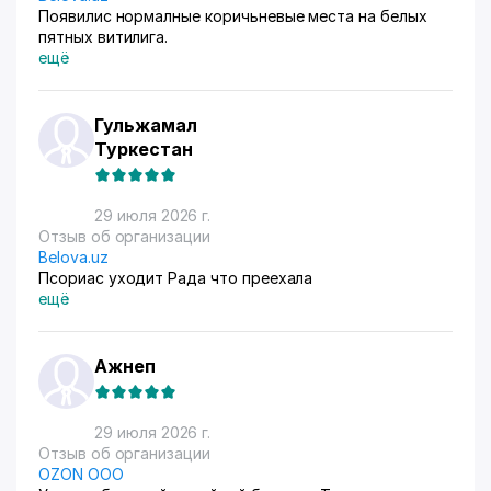
Появилис нормалные коричьневые места на белых
пятных витилига.
ещё
Гульжамал
Туркестан
29 июля 2026 г.
Отзыв об организации
Belova.uz
Псориас уходит Рада что преехала
ещё
Ажнеп
29 июля 2026 г.
Отзыв об организации
OZON ООО