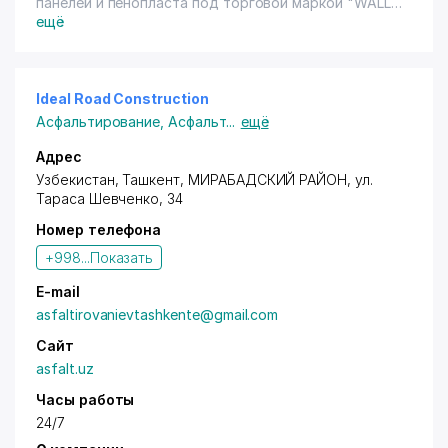
панелей и пенопласта под торговой маркой "WALL
ROOF".
ещё
Пенополистирольные плиты (пенопласт) марки
ПСБ-С-15
Пенопласт марки ПСБ-С-25
Пенопласт марки ПСБ-С-35
Ideal Road Construction
Услуги по фигурной резке пенополаста для декора в
Асфальтирование
,
Асфальт
...
ещё
3D и 2D формате для оформления интерьера, в
качестве декоративной отделки фасадов зданий,
Адрес
также для оформления выставочных стендов,
Узбекистан,
Ташкент
,
МИРАБАДСКИЙ РАЙОН
,
ул.
изготовления макетов, декораций и т.п.
Тараса Шевченко
, 34
Номер телефона
+998...
Показать
E-mail
asfaltirovanievtashkente@gmail.com
Сайт
asfalt.uz
Часы работы
24/7