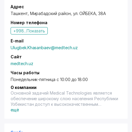
Адрес
Ташкент
,
Мирабадский район
, ул. ОЙБЕКА, 38А
Номер телефона
+998...
Показать
E-mail
Ulugbek.Khasanbaev@medtech.uz
Сайт
medtech.uz
Часы работы
Понедельник-пятница с 10:00 до 18:00
О компании
Основной задачей Medical Technologies является
обеспечение широкому слою населения Республики
Узбекистан доступ к высококачественным
медицинским диагностическим оборудованием
ещё
посредством благоприятного и взаимовыгодного
сотрудничества с иностранными и местными
партнерами