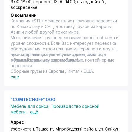
9.00-18.00; перерыв: 13.00-14.00; выходной: сб.,
воскресенье
О компании
Компания «STL» осуществляет грузовые перевозки
по Казахстану и СНГ, доставку грузов из Европы,
Азии и любой другой точки мира.
Мы занимаемся грузоперевозками любого объема и
уровня сложности. Если Вас интересует перевозка
оборудования, строительных материалов и других
негабаритных тяжеловесных грузов, смело
Транспортные услуги - судоходные, авиа, ж/д,
обращайтесь к нам за помощью!
мультимодальные, автомобильные, контейнерные
перевозки.
Сборные грузы из Европы / Китая / США.
ещё
"COMTECHOFF" OOO
Мебель для офиса
,
Производство офисной
мебели
...
ещё
Адрес
Узбекистан,
Ташкент
,
Мирабадский район
,
ул. Сайхун
,