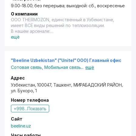
9.00-18.00; без перерыва; выходной: сб., воскресенье
О компании
ООО THERMOZON, единственный в Узбекистане,
имеет ВСЕ виды решений по теплоизоляции.
В нашем арсенале:
• 6 видов теплоизоляционных решений;
ещё
• 4 вида облицовочных систем;
• И весь спектр аксессуаров.
ООО THERMOZON современное предприятие по
производству утеплителей, предлагает свою
"Beeline Uzbekistan" ("Unitel" ООО) Главный офис
продукцию с гарантией качества соответствующей
Сотовая связь
,
Мобильная связь
...
ещё
стандартам РУз.
Адрес
Узбекистан, 100047,
Ташкент
,
МИРАБАДСКИЙ РАЙОН
,
ул. Бухоро
, 1
Номер телефона
+998...
Показать
Сайт
beeline.uz
Часы работы