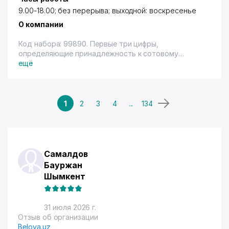
9.00-18.00; без перерыва; выходной: воскресенье
О компании
Код набора: 99890. Первые три цифры,
определяющие принадлежность к сотовому
оператору по г. Ташкенту: 805, 806, 808, 167, 168,
ещё
174-178, 185-189, 315-329, 345-359, 370-374, 900-
999. Имеется терминал.
Региональные филиалы в городах: Ургенч, Нукус,
Карши, Термез, Наманган, Коканд, Андижан,
1
2
3
4
...
134
Самарканд, Джизак, Бухара, Навои, Гулистан,
Фергана.
Самалдов
Бауржан
Шымкент
31 июля 2026 г.
Отзыв об организации
Belova.uz