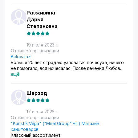
Разживина
Дарья
Степановна
19 июля 2026 г.
Отзыв об организации
Belova.uz
Больше 20 лет страдаю узловатая почесуха, ничего
не помогало, вся исчесалас. После лечения Любов
Владимировны 90% болячек ушло, сейчас
ещё
долечиваюсь.
Шерзод
17 июля 2026 г.
Отзыв об организации
"Kanstik Vega" ("Mirel Group" ЧП) Магазин
канцтоваров
Классный ассортимент