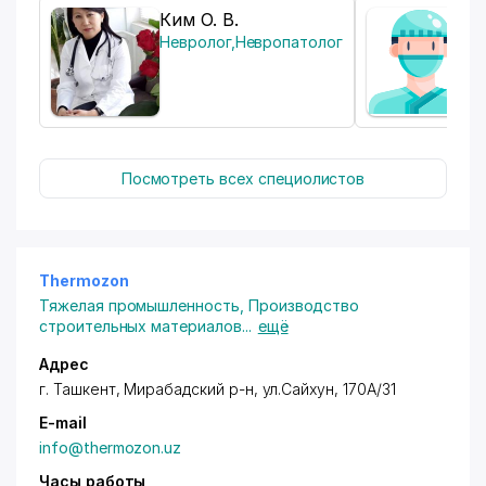
Ким О. В.
Л
Невролог
,
Невропатолог
Д
Посмотреть всех специолистов
Thermozon
Тяжелая промышленность
,
Производство
строительных материалов
...
ещё
Адрес
г. Ташкент, Мирабадский р-н, ул.Сайхун, 170А/31
E-mail
info@thermozon.uz
Часы работы