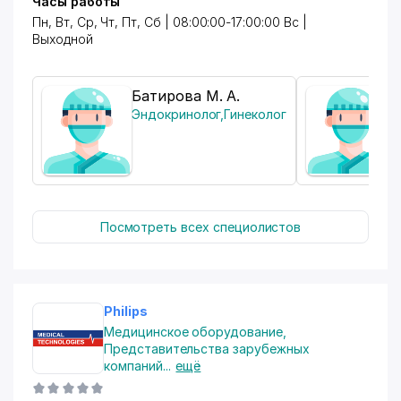
Часы работы
прочный асфальт из всех вышеперечисленных. ЩМА
Пн, Вт, Ср, Чт, Пт, Сб | 08:00:00-17:00:00 Вс |
асфальт используется при асфальтировании
Выходной
территорий и дорог, где планируются интенсивное
движение как легковых, так и грузовых
автомобилей. У нас также можно заказать
дополнительные услуги по благоустройству
Батирова М. А.
территории, установке бордюров, установке
Эндокринолог
,
Гинеколог
люков. Мы гарантируем высокое качество
выполненных работ, соблюдение сроков по
договору, надежность дорожного полотна.
Посмотреть всех специолистов
Philips
Медицинское оборудование
,
Представительства зарубежных
компаний
...
ещё