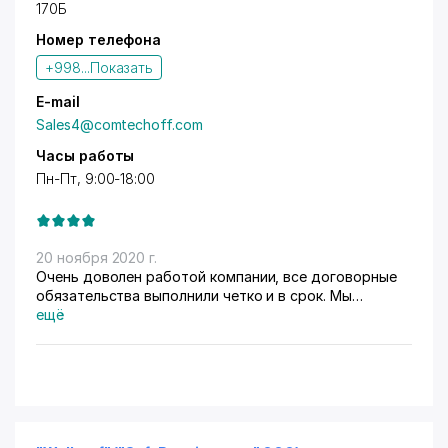
170Б
Номер телефона
+998...
Показать
E-mail
Sales4@comtechoff.com
Часы работы
Пн-Пт, 9:00-18:00
20 ноября 2020 г.
Очень доволен работой компании, все договорные
обязательства выполнили четко и в срок. Мы
закупали металлические стеллажи для складских
ещё
помещений, шкафы для хранения личных вещей
работников фабрики и для офиса архивные и
бухгалтерские металлические шкафы. Молодцы
ребята, быстро и слаженно работают. Спасибо вам.