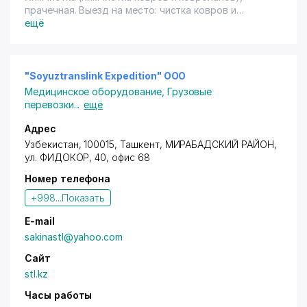
прачечная. Выезд на место: чистка ковров и
ковроланов. Имеется терминал.
ещё
"Soyuztranslink Expedition" OOO
Медицинское оборудование
,
Грузовые
перевозки
...
ещё
Адрес
Узбекистан, 100015,
Ташкент
,
МИРАБАДСКИЙ РАЙОН
,
ул. ФИДОКОР, 40, офис 68
Номер телефона
+998...
Показать
E-mail
sakinastl@yahoo.com
Сайт
stl.kz
Часы работы