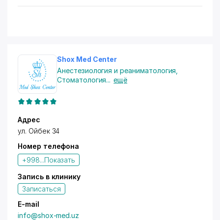
всему персоналу клиники за тёплый и радушный
приём. Приехали из России в отпуск. Провели курс
иглорефлексотерапии 13-летнему сыну. Сами с мужем
получили хиджаму, гирудотерапию и ИРТ. Всё очень
понравилось. Успеха и процветания вашему центру.
Рекомендую данное медецинское учреждение.
Shox Med Center
Анестезиология и реаниматология
,
Стоматология
...
ещё
Адрес
ул. Ойбек 34
Номер телефона
+998...
Показать
Запись в клинику
Записаться
E-mail
info@shox-med.uz