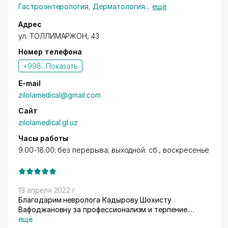
Гастроэнтерология
,
Дерматология
...
ещё
Адрес
ул. ТОЛЛИМАРЖОН
, 43
Номер телефона
+998...
Показать
E-mail
zilolamedical@gmail.com
Сайт
zilolamedical.gl.uz
Часы работы
9.00-18.00; без перерыва; выходной: сб., воскресенье
13 апреля 2022 г.
Благодарим невролога Кадырову Шохисту
Вафоджановну за профессионализм и терпение.
Также большое спасибо Зилоле Музафаровне и
ещё