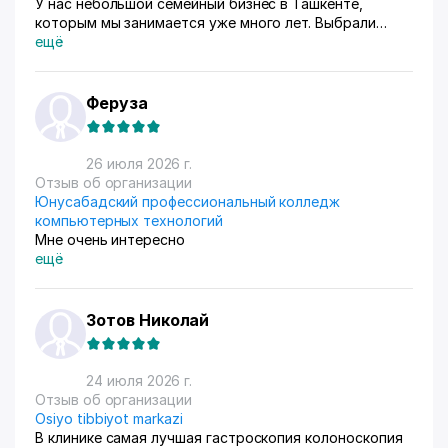
У нас небольшой семейный бизнес в Ташкенте,
которым мы занимается уже много лет. Выбрали
схему ФБС, для нашего Узбекистана это пока
ещё
единственный вариант. Дома все сами упаковываем и
маркируем, а потом отвозим готовые заказы в пункт
приема. Покупатели из рахных стран берут, из
Феруза
России особенно много, узбекский хлопок там
любят) За продажами следим через приложение, оно
очень помогает все контролировать, да и удобное
26 июля 2026 г.
само по себе
Отзыв об организации
Юнусабадский профессиональный колледж
компьютерных технологий
Мне очень интересно
ещё
Зотов Николай
24 июля 2026 г.
Отзыв об организации
Osiyo tibbiyot markazi
В клинике самая лучшая гастроскопия колоноскопия