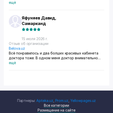
ещё
Яфуняев Давид,
Самарканд
15 июля 2026 г.
Отзыв об организации
Belova.uz
Всё понравилось и два болших красивых кабинета
доктора тоже. В одном меня доктор внимательно
осмотрела. Там на стенах висят в рамках документы,
ещё
где она выступала с докладами. Во втором
проводиться лечение разные методы
Партнеры:
Apteka.uz
,
Prom.uz
,
Yellowpages.uz
Все категории
Размещение на сайте