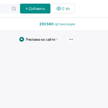
Добавить
O`zb
233 560
организации
Реклама на сайте