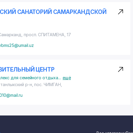
СКИЙ САНАТОРИЙ САМАРКАНДСКОЙ
 Самарканд,
просп. СПИТАМЕНА
, 17
vbms25@umail.uz
ВИТЕЛЬНЫЙ ЦЕНТР
лекс для семейного отдыха
...
ещё
станлыкский р-н,
пос. ЧИМГАН
,
010@mail.ru