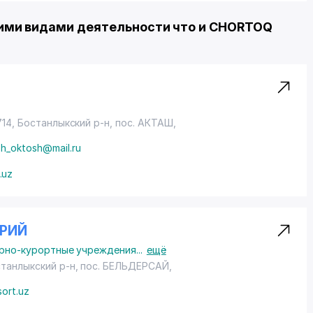
ими видами деятельности что и CHORTOQ
714, Бостанлыкский р-н,
пос. АКТАШ
,
oh_oktosh@mail.ru
.uz
ОРИЙ
рно-курортные учреждения
...
ещё
станлыкский р-н,
пос. БЕЛЬДЕРСАЙ
,
sort.uz