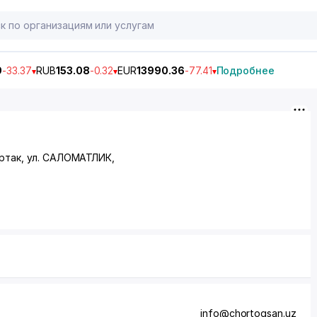
9
-33.37
RUB
153.08
-0.32
EUR
13990.36
-77.41
Подробнее
артак,
ул. САЛОМАТЛИК
,
info@chortoqsan.uz