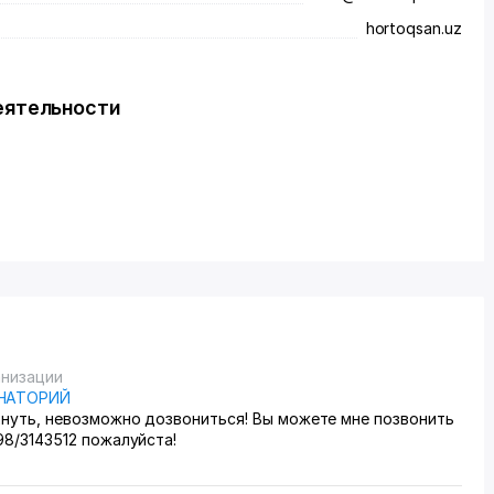
hortoqsan.uz
еятельности
анизации
НАТОРИЙ
хнуть, невозможно дозвониться! Вы можете мне позвонить
98/3143512 пожалуйста!