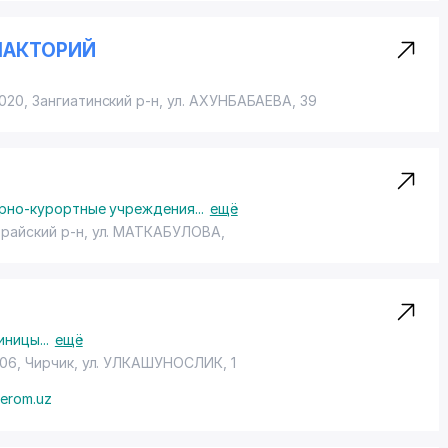
ЛАКТОРИЙ
020, Зангиатинский р-н,
ул. АХУНБАБАЕВА
, 39
рно-курортные учреждения
...
ещё
брайский р-н,
ул. МАТКАБУЛОВА
,
иницы
...
ещё
806, Чирчик,
ул. УЛКАШУНОСЛИК
, 1
erom.uz