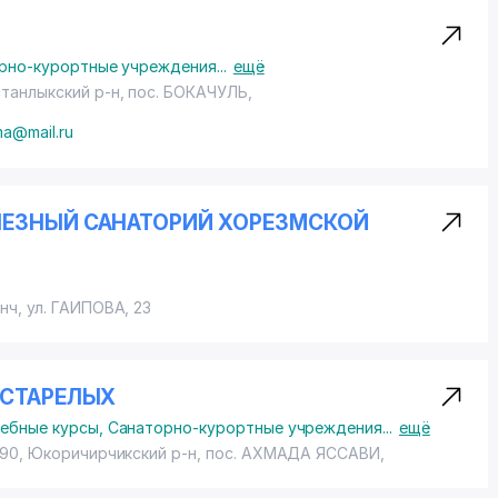
рно-курортные учреждения
...
ещё
станлыкский р-н,
пос. БОКАЧУЛЬ
,
ma@mail.ru
ЛЕЗНЫЙ САНАТОРИЙ ХОРЕЗМСКОЙ
енч,
ул. ГАИПОВА
, 23
ЕСТАРЕЛЫХ
чебные курсы
,
Санаторно-курортные учреждения
...
ещё
990, Юкоричирчикский р-н,
пос. АХМАДА ЯССАВИ
,