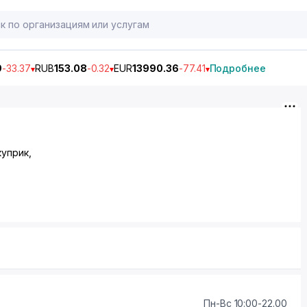
9
-33.37
RUB
153.08
-0.32
EUR
13990.36
-77.41
Подробнее
куприк,
Пн-Вс 10:00-22.00