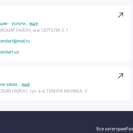
ии - услуги
...
ещё
ИЙСКИЙ РАЙОН
,
м-в СЕРГЕЛИ-3
, 1
tandart@mail.ru
tandart.uz
на заказ
...
ещё
СКИЙ РАЙОН
,
туп. 4-й ТЕМУРА МАЛИКА
, 5
z
Все категории
Раз