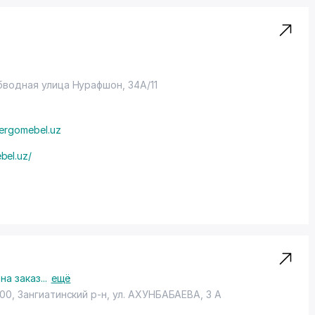
бводная улица Нурафшон, 34А/11
ergomebel.uz
bel.uz/
и
на заказ
...
ещё
00, Зангиатинский р-н,
ул. АХУНБАБАЕВА
, 3 А