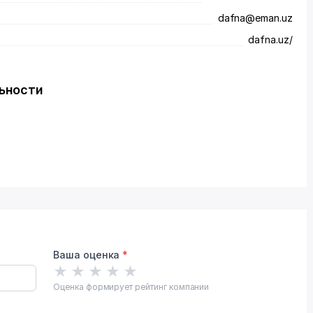
dafna@eman.uz
dafna.uz/
льности
Ваша оценка
*
★
★
★
★
★
Оценка формирует рейтинг компании