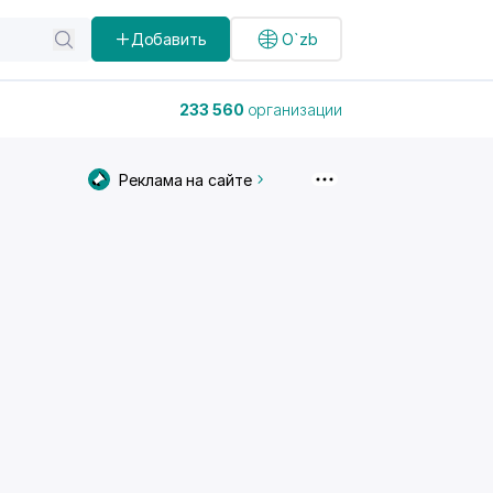
Добавить
O`zb
233 560
организации
Реклама на сайте