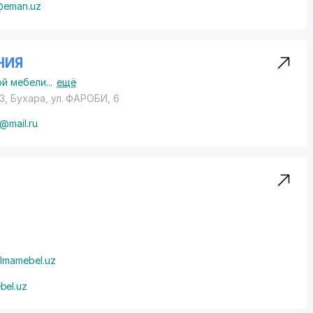
@eman.uz
НИЯ
ой мебели
...
ещё
3, Бухара,
ул. ФАРОБИ
, 6
@mail.ru
lmamebel.uz
bel.uz