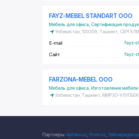
FAYZ-MEBEL STANDART ООО
Мебель для офиса
,
Сертификация продукц
Узбекистан, 100209, Ташкент,
СЕРГЕЛ
E-mail
fayz-s
Сайт
fayz-s
FARZONA-MEBEL ООО
Мебель для офиса
,
Изготовление мебели 
Узбекистан, Ташкент,
МИРЗО-УЛУГБЕК
Партнеры:
Apteka.uz
,
Prom.uz
,
Yellowpages.u