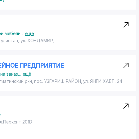
ой мебели
...
ещё
Гулистан,
ул. ХОНДАМИР
,
МЕЙНОЕ ПРЕДПРИЯТИЕ
на заказ
...
ещё
гиатинский р-н,
пос. УЗГАРИШ РАЙОН
,
ул. ЯНГИ ХАЁТ
, 24
ё
ул.Паркент 201D