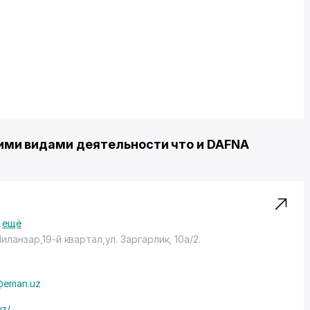
ми видами деятельности что и DAFNA
ещё
иланзар,19-й квартал,ул. Заргарлик, 10а/2.
@eman.uz
uz/