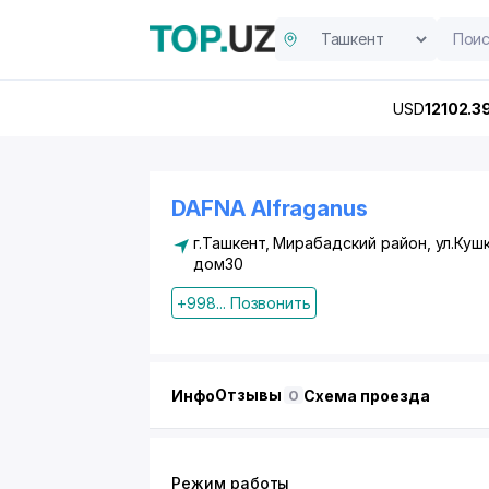
USD
12102.3
DAFNA Alfraganus
г.Ташкент,
Мирабадский район
, ул.Куш
дом30
+998... Позвонить
Отзывы
Инфо
Схема проезда
0
Режим работы