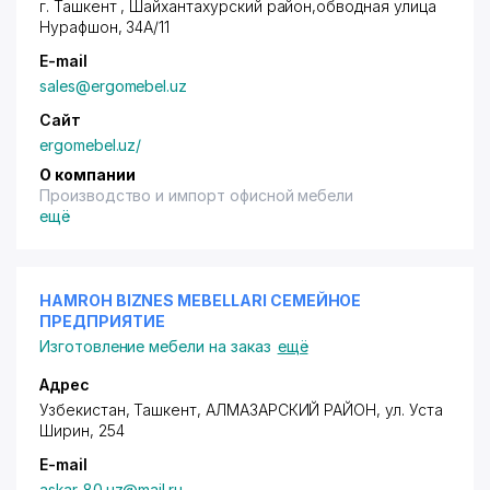
г. Ташкент ,
Шайхантахурский район
,обводная улица
Нурафшон, 34А/11
E-mail
sales@ergomebel.uz
Сайт
ergomebel.uz/
О компании
Производство и импорт офисной мебели
ещё
HAMROH BIZNES MEBELLARI СЕМЕЙНОЕ
ПРЕДПРИЯТИЕ
Изготовление мебели на заказ
ещё
Адрес
Узбекистан, Ташкент,
АЛМАЗАРСКИЙ РАЙОН
,
ул. Уста
Ширин
, 254
E-mail
askar_80.uz@mail.ru