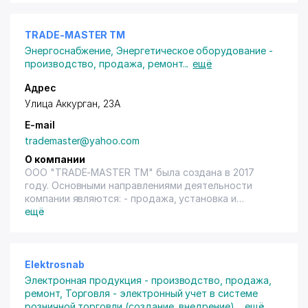
TRADE-MASTER TM
Энергоснабжение
,
Энергетическое оборудование -
производство, продажа, ремонт
...
ещё
Адрес
Улица Аккурган, 23А
E-mail
trademaster@yahoo.com
О компании
ООО "TRADE-MASTER TM" была создана в 2017
году. Основными направлениями деятельности
компании являются: - продажа, установка и
обслуживание энергосберегающего оборудования;
ещё
- установка и техническое обслуживание
электротехнического оборудования; - разработка
программ энергетического обследования
(энергоаудита); - проведение энергетического
Elektrosnab
обследования (энергоаудита); - разработка
Электронная продукция - производство, продажа,
удельных норм ТЭР; - разработка энергетического
ремонт
,
Торговля - электронный учет в системе
паспорта объекта: - обследование систем
розничной торговли (создание, внедрение)
...
ещё