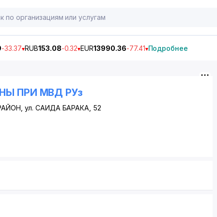
9
-33.37
RUB
153.08
-0.32
EUR
13990.36
-77.41
Подробнее
НЫ ПРИ МВД РУз
РАЙОН
, ул. САИДА БАРАКА, 52