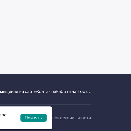
мещение на сайте
Контакты
Работа на Top.uz
вое
Политика конфиденциальности
Принять