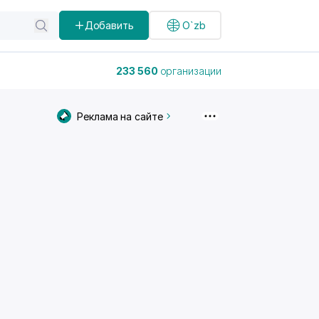
Добавить
O`zb
233 560
организации
Реклама на сайте