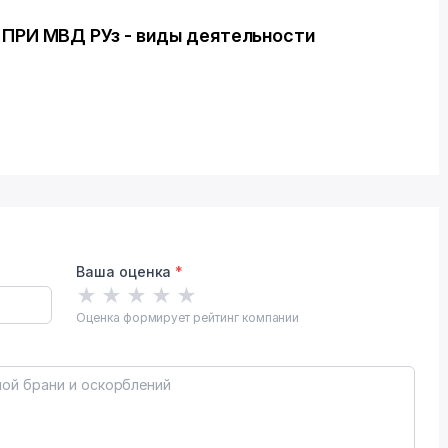
РИ МВД РУз - виды деятельности
Ваша оценка
*
★
★
★
★
★
Оценка формирует рейтинг компании