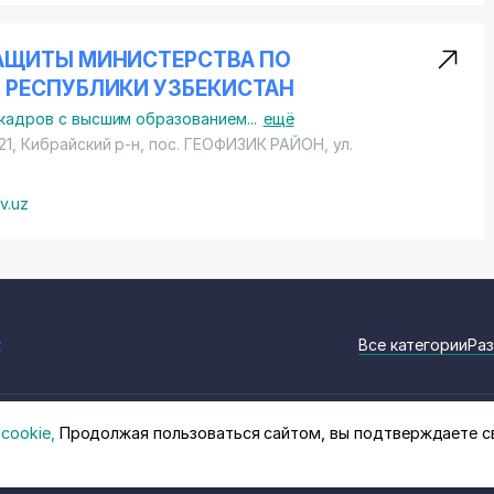
АЩИТЫ МИНИСТЕРСТВА ПО
 РЕСПУБЛИКИ УЗБЕКИСТАН
кадров с высшим образованием
...
ещё
21, Кибрайский р-н,
пос. ГЕОФИЗИК РАЙОН
,
ул.
v.uz
z
Все категории
Раз
cookie,
Продолжая пользоваться сайтом, вы подтверждаете с
на