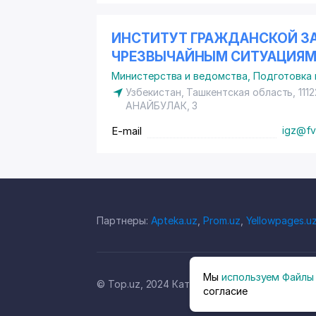
ИНСТИТУТ ГРАЖДАНСКОЙ З
ЧРЕЗВЫЧАЙНЫМ СИТУАЦИЯМ
Министерства и ведомства
,
Подготовка 
Узбекистан, Ташкентская область, 1112
АНАЙБУЛАК
, 3
E-mail
igz@fv
Партнеры:
Apteka.uz
,
Prom.uz
,
Yellowpages.u
Мы
используем Файлы 
© Top.uz, 2024 Каталог компаний Узбекиста
согласие