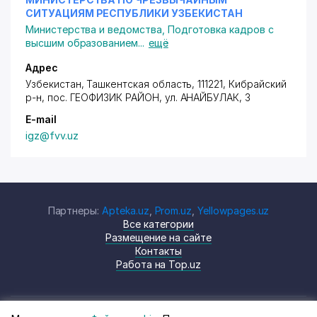
СИТУАЦИЯМ РЕСПУБЛИКИ УЗБЕКИСТАН
Министерства и ведомства
,
Подготовка кадров с
высшим образованием
...
ещё
Адрес
Узбекистан, Ташкентская область, 111221, Кибрайский
р-н,
пос. ГЕОФИЗИК РАЙОН
,
ул. АНАЙБУЛАК
, 3
E-mail
igz@fvv.uz
Партнеры:
Apteka.uz
,
Prom.uz
,
Yellowpages.uz
Все категории
Размещение на сайте
Контакты
Работа на Top.uz