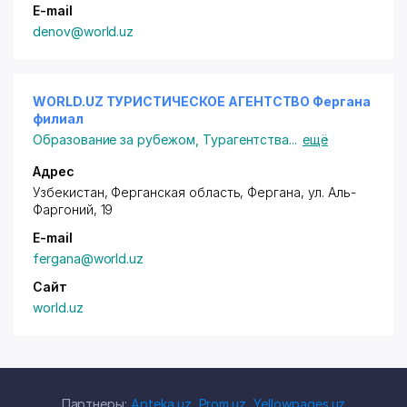
E-mail
denov@world.uz
WORLD.UZ ТУРИСТИЧЕСКОЕ АГЕНТСТВО Фергана
филиал
Образование за рубежом
,
Турагентства
...
ещё
Адрес
Узбекистан, Ферганская область, Фергана,
ул. Аль-
Фаргоний
, 19
E-mail
fergana@world.uz
Сайт
world.uz
Партнеры:
Apteka.uz
,
Prom.uz
,
Yellowpages.uz