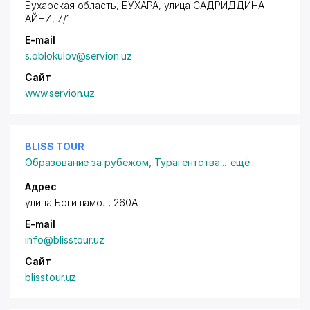
Бухарская область, БУХАРА, улица САДРИДДИНА
АЙНИ, 7/1
E-mail
s.oblokulov@servion.uz
Сайт
www.servion.uz
BLISS TOUR
Образование за рубежом
,
Турагентства
...
ещё
Адрес
улица Богишамол, 260А
E-mail
info@blisstour.uz
Сайт
blisstour.uz