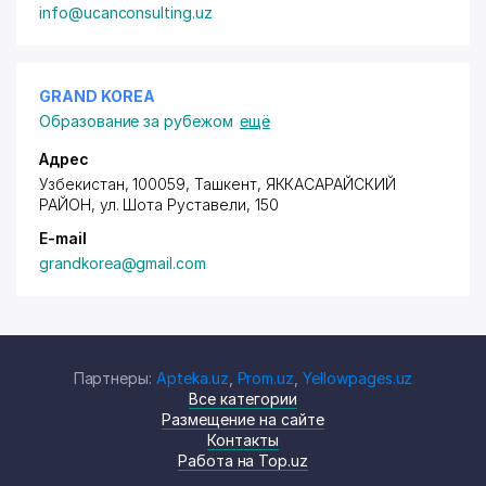
info@ucanconsulting.uz
GRAND KOREA
Образование за рубежом
ещё
Адрес
Узбекистан, 100059, Ташкент,
ЯККАСАРАЙСКИЙ
РАЙОН
,
ул. Шота Руставели
, 150
E-mail
grandkorea@gmail.com
Партнеры:
Apteka.uz
,
Prom.uz
,
Yellowpages.uz
Все категории
Размещение на сайте
Контакты
Работа на Top.uz