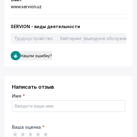
www.servion.uz
SERVION - виды деятельности
Трудоустройство
Кейтеринг (выездное обслуживание
Нашли ошибку?
Написать отзыв
Имя
*
Ваша оценка
*
★
★
★
★
★