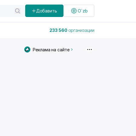
Добавить
O`zb
233 560
организации
Реклама на сайте