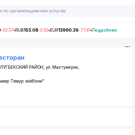
9
-33.37
RUB
153.08
-0.32
EUR
13990.36
-77.41
Подробнее
Ресторан
ЛУГБЕКСКИЙ РАЙОН
,
ул. Махтумкули
,
 "Амир Темур хиёбони"