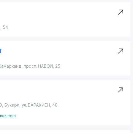
Й
, 54
T
 Самарканд,
просп. НАВОИ
, 25
0, Бухара,
ул. БАРАКИЁН
, 40
avel.com