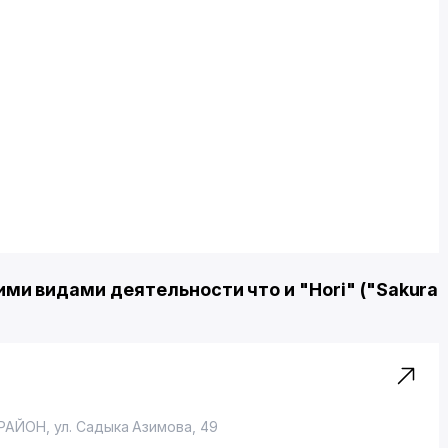
и видами деятельности что и "Hori" ("Sakura
РАЙОН
,
ул. Садыка Азимова
, 49