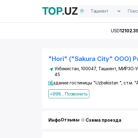
USD
12102.3
"Hori" ("Sakura City" ООО) 
Узбекистан, 100047,
Ташкент
,
МИРЗО-У
45
здание гостиницы "Uzbekistan ", ст.м.
+998... Позвонить
Отзывы
Инфо
Схема проезда
0