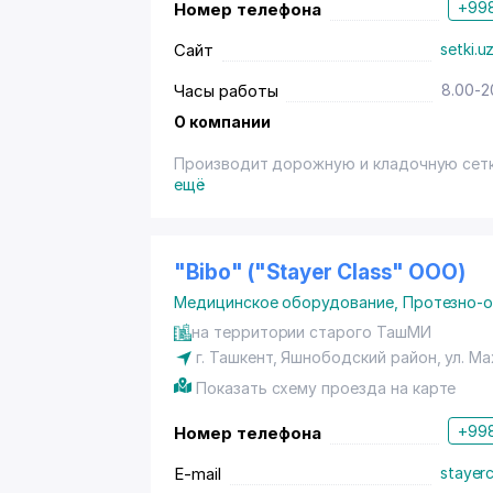
+998
Номер телефона
Сайт
setki.u
Часы работы
8.00-2
О компании
Производит дорожную и кладочную сетку
ещё
"Bibo" ("Stayer Class" OOO)
Медицинское оборудование
,
Протезно-о
на территории старого ТашМИ
г. Ташкент
,
Яшнободский район
,
ул. М
Показать схему проезда на карте
+998
Номер телефона
E-mail
stayerc