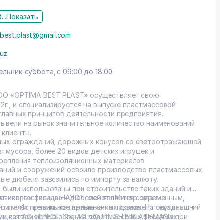
...
Показать
.best.plast@gmail.com
uz
льник-суббота, с 09:00 до 18:00
ОО «OPTIMA BEST PLAST» осуществляет свою
12г., и специализируется на выпуске пластмассовой
 главных принципов деятельности предприятия.
вывели на рынок значительное количество наименований
 клиенты.
жных ограждений, дорожных конусов со светоотражающей
я мусора, более 20 видов детских игрушек и
репления теплоизоляционных материалов.
даний и сооружений освоило производство пластмассовых
ные дюбеля завозились по импорту за валюту.
были использованы при строительстве таких зданий и
языков, гостиница HAYOT, мечеть Минор, здание
астиковых фасадных дюбелей является современным,
троительстве многоэтажных жилых домов. На сегодняшний
том. Их правильное применение позволяет получить
ми как АО «ТРЕСТ-12», АО «QURILISH BIRLASHMASI» при
муществом использования пластмассовых фасадных