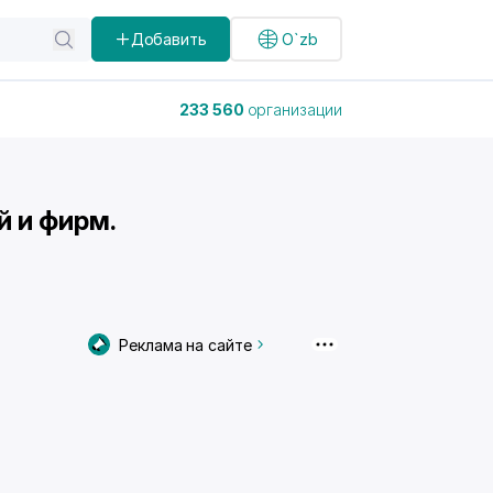
Добавить
O`zb
233 560
организации
й и фирм.
Реклама на сайте