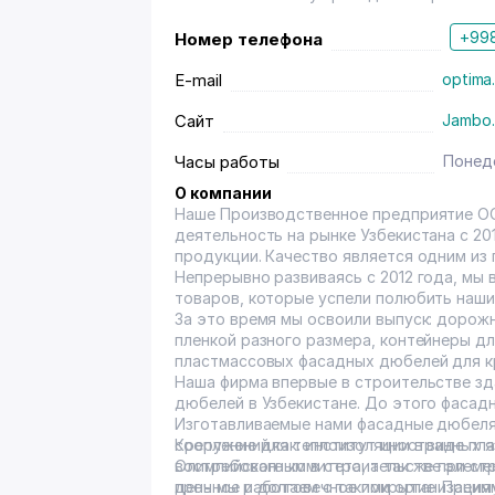
+998
Номер телефона
E-mail
optima
Сайт
Jambo.
Часы работы
Понеде
О компании
Наше Производственное предприятие О
деятельность на рынке Узбекистана с 20
продукции. Качество является одним из
Непрерывно развиваясь с 2012 года, мы 
товаров, которые успели полюбить наши
За это время мы освоили выпуск: доро
пленкой разного размера, контейнеры дл
пластмассовых фасадных дюбелей для к
Наша фирма впервые в строительстве з
дюбелей в Узбекистане. До этого фасад
Изготавливаемые нами фасадные дюбеля 
сооружений как: институт иностранных 
Крепление для теплоизоляции в виде пл
Олимпийского комитета, а так же при с
востребованным в строительстве элемен
день мы работаем с такими организация
прочное и долговечное покрытие. Преи