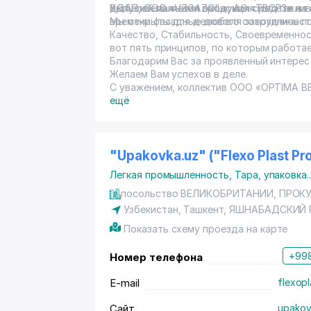
УДАП, ООО «UZGAZOIL», АО «ТВСРЗ» и т.
дюбелей является экономия средств на 
Выпускаемая нами продукция изготавлив
времени фасадные дюбеля завозились по
Мы открыты для делового сотрудничеств
Качество, Стабильность, Своевременнос
вот пять принципов, по которым работ
Благодарим Вас за проявленный интерес
Желаем Вам успехов в деле.
С уважением, коллектив ООО «OPTIMA B
ещё
"Upakovka.uz" ("Flexo Plast P
Легкая промышленность
,
Тара, упаковка
.
посольство ВЕЛИКОБРИТАНИИ, ПРОКУР
Узбекистан,
Ташкент
,
ЯШНАБАДСКИЙ 
Показать схему проезда на карте
+998
Номер телефона
E-mail
flexop
Сайт
upakov