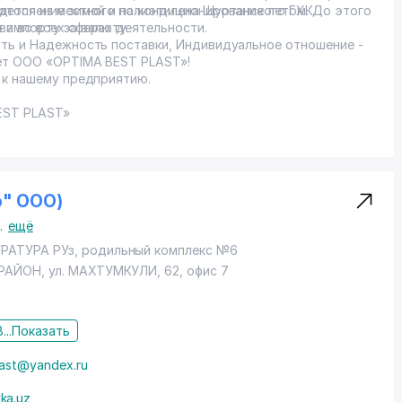
д.
отопление зимой и на кондиционирование летом. До этого
ается из местного полиэтилена Шуртанского ГХК.
 импорту за валюту.
а во всех сферах деятельности.
ть и Надежность поставки, Индивидуальное отношение -
ает ООО «OPTIMA BEST PLAST»!
 к нашему предприятию.
EST PLAST»
ro" ООО)
..
ещё
АТУРА РУз, родильный комплекс №6
РАЙОН
, ул. МАХТУМКУЛИ, 62, офис 7
...
Показать
last@yandex.ru
ka.uz