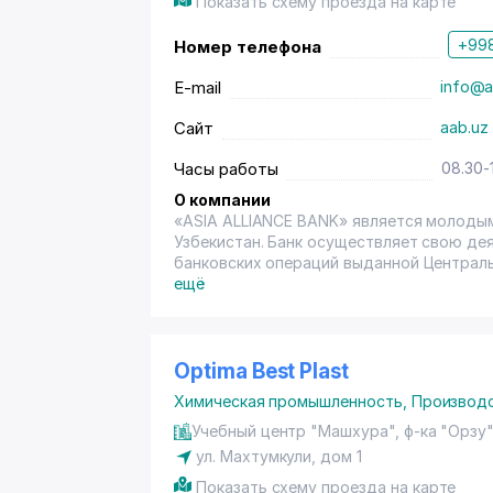
Показать схему проезда на карте
+998
Номер телефона
E-mail
info@a
Сайт
aab.uz
Часы работы
08.30-
О компании
«ASIA ALLIANCE BANK» является молоды
Узбекистан. Банк осуществляет свою де
банковских операций выданной Централь
2009 года.
ещё
Optima Best Plast
Химическая промышленность
,
Производс
Учебный центр "Машхура", ф-ка "Орзу
ул. Махтумкули
, дом 1
Показать схему проезда на карте