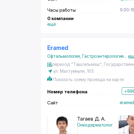
Часы работы
9.00-1
О компании
ещё
Eramed
Офтальмология
,
Гастроэнтерология
...
ещ
переход "Ташсельмаш", Государствен
ул. Махтумкули
, 105
Показать схему проезда на карте
+998
Номер телефона
Сайт
eramed
Тагаев Д. А.
Онкодерматолог