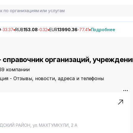
9
-33.37
RUB
153.08
-0.32
EUR
13990.36
-77.41
Подробнее
- справочник организаций, учреждени
 69 компании
ция - Отзывы, новости, адреса и телефоны
ДСКИЙ РАЙОН
, ул. МАХТУМКУЛИ, 2 А