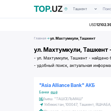
USD
12102.3
ул. Махтумкули,Ташкент
Главная
ул. Махтумкули, Ташкент 
- ул. Махтумкули, Ташкент - найдено
- удобный поиск, актуальная информа
"Asia Alliance Bank" АКБ
Банки
ещё
бывш. "ТАШСЕЛЬМАШ"
Узбекистан, 100047,
Ташкент
,
ЯШНАБА