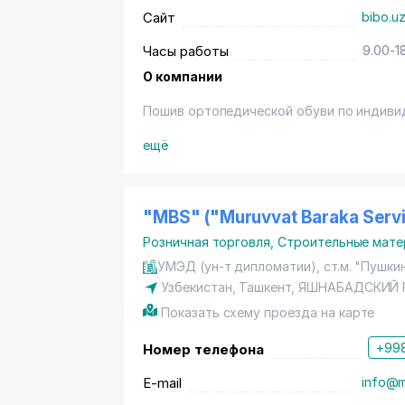
Сайт
bibo.u
Часы работы
9.00-1
О компании
Пошив ортопедической обуви по индивид
ещё
"MBS" ("Muruvvat Baraka Serv
Розничная торговля
,
Строительные мате
УМЭД (ун-т дипломатии), ст.м. "Пушки
Узбекистан,
Ташкент
,
ЯШНАБАДСКИЙ 
Показать схему проезда на карте
+998
Номер телефона
E-mail
info@m