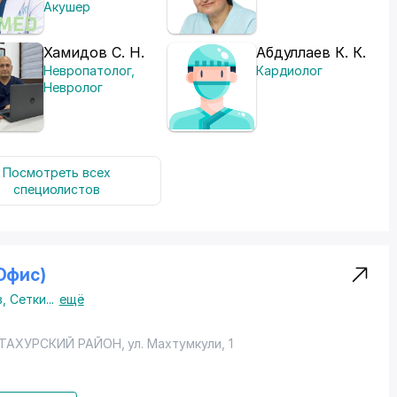
Акушер
Хамидов С. Н.
Абдуллаев К. К.
Невропатолог
,
Кардиолог
Невролог
Посмотреть всех
специолистов
(Офис)
в
,
Сетки
...
ещё
"
ТАХУРСКИЙ РАЙОН
,
ул. Махтумкули
, 1