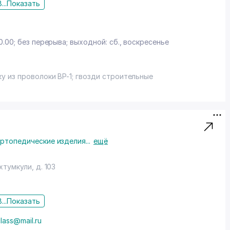
...
Показать
z
0.00; без перерыва; выходной: сб., воскресенье
 из проволоки ВР-1; гвозди строительные
ртопедические изделия
...
ещё
ахтумкули
, д. 103
...
Показать
lass@mail.ru