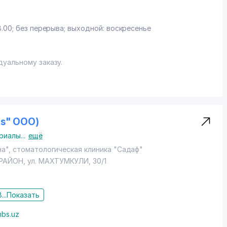
z
8.00; без перерыва; выходной: воскресенье
уальному заказу.
is" ООО)
риалы
...
ещё
на", стоматологическая клиника "Садаф"
РАЙОН
, ул. МАХТУМКУЛИ, 30/1
...
Показать
bs.uz