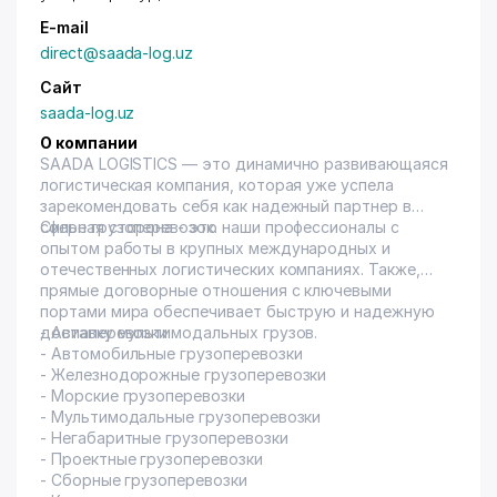
E-mail
direct@saada-log.uz
Сайт
saada-log.uz
О компании
SAADA LOGISTICS — это динамично развивающаяся
логистическая компания, которая уже успела
зарекомендовать себя как надежный партнер в
сфере грузоперевозок.
Сильная сторона - это наши профессионалы с
опытом работы в крупных международных и
отечественных логистических компаниях. Также,
прямые договорные отношения с ключевыми
портами мира обеспечивает быструю и надежную
доставку мультимодальных грузов.
- Авиаперевозки
- Автомобильные грузоперевозки
- Железнодорожные грузоперевозки
- Морские грузоперевозки
- Мультимодальные грузоперевозки
- Негабаритные грузоперевозки
- Проектные грузоперевозки
- Сборные грузоперевозки