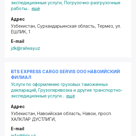
экспедиционные услуги
,
Погрузочно-разгрузочные
работы
...
ещё
Адрес
Узбекистан, Сурхандарьинская область, Термез,
ул.
ЁШЛИК
, 1
E-mail
jdk@railway.uz
BTS EXPRESS CARGO SERVIS ООО НАВОИЙСКИЙ
ФИЛИАЛ
Услуги по оформлению грузовых таможенных
деклараций
,
Грузоперевозка и другие транспортно-
экспедиционные услуги
...
ещё
Адрес
Узбекистан, Навоийская область, Навои,
просп.
ХАЛКЛАР ДУСТЛИГИ
,
E-mail
info@bts.uz