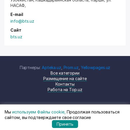
НАСАФ
,
E-mail
info@bts.uz
Сайт
bts.uz
Партнеры:
Apteka.uz
,
Prom.uz
,
Yellowpages.uz
Все категории
Размещение на сайте
Контакты
Работа на Top.uz
Мы
используем Файлы cookie,
Продолжая пользоваться
© Top.uz, 2024 Каталог компаний
Политика
сайтом, вы подтверждаете свое согласие
Узбекистана
конфиденциальности
Принять