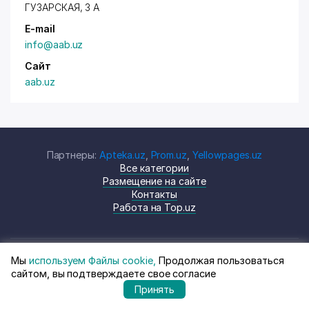
ГУЗАРСКАЯ
, 3 А
E-mail
info@aab.uz
Сайт
aab.uz
Партнеры:
Apteka.uz
,
Prom.uz
,
Yellowpages.uz
Все категории
Размещение на сайте
Контакты
Работа на Top.uz
Мы
используем Файлы cookie,
Продолжая пользоваться
© Top.uz, 2024 Каталог компаний
Политика
сайтом, вы подтверждаете свое согласие
Узбекистана
конфиденциальности
Принять