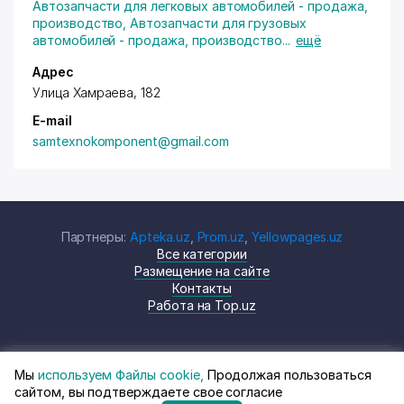
Автозапчасти для легковых автомобилей - продажа,
производство
,
Автозапчасти для грузовых
автомобилей - продажа, производство
...
ещё
Адрес
Улица Хамраева, 182
E-mail
samtexnokomponent@gmail.com
Партнеры:
Apteka.uz
,
Prom.uz
,
Yellowpages.uz
Все категории
Размещение на сайте
Контакты
Работа на Top.uz
Мы
используем Файлы cookie,
Продолжая пользоваться
© Top.uz, 2024 Каталог компаний
Политика
сайтом, вы подтверждаете свое согласие
Узбекистана
конфиденциальности