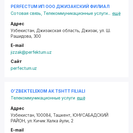
PERFECTUM ИП ООО ДЖИЗАКСКИЙ ФИЛИАЛ
Сотовая связь
,
Телекоммуникационные услуги
...
ещё
Адрес
Узбекистан, Джизакская область, Джизак,
ул. Ш.
Рашидова
, 300
E-mail
jizzak@perfektum.uz
Сайт
perfectum.uz
O'ZBEKTELEKOM АК TSHTT FILIALI
Телекоммуникационные услуги
ещё
Адрес
Узбекистан, 100084, Ташкент,
ЮНУСАБАДСКИЙ
РАЙОН
,
ул. Кичик Халка йули
, 2
E-mail