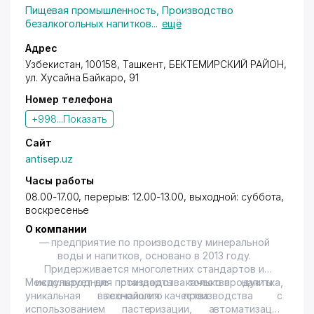
Пищевая промышленность
,
Производство
безалкогольных напитков
...
ещё
Адрес
Узбекистан, 100158,
Ташкент
,
БЕКТЕМИРСКИЙ РАЙОН
,
ул. Хусайна Байкаро
, 91
Номер телефона
+998...
Показать
Сайт
antisep.uz
Часы работы
08.00-17.00, перерыв: 12.00-13.00, выходной: суббота,
воскресенье
О компании
— предприятие по производству минеральной
воды и напитков, основано в 2013 году.
Придерживается многолетних стандартов и
Международные стандарты качества напитка,
использует для производства только продукты
уникальная технология производства с
высочайшего качества.
использованием пастеризации, автоматизации