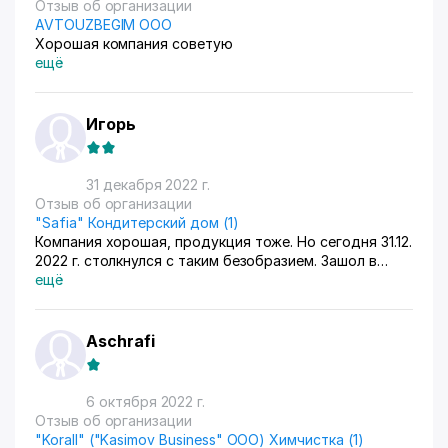
Отзыв об организации
AVTOUZBEGIM ООО
Хорошая компания советую
ещё
Игорь
31 декабря 2022 г.
Отзыв об организации
"Safia" Кондитерский дом (1)
Компания хорошая, продукция тоже. Но сегодня 31.12.
2022 г. столкнулся с таким безобразием. Зашол в
Софию на Чиланзаре 20 квартал рядом с картинкой,
ещё
хотел купить половинку торта Наполеон ассорти
пирожанных на что получил категорический отказ.
Потому что именно сегодня на новый год продавци
Aschrafi
отпускают товар только в коробочках а торты
только или целый или половину. Я всегда уже
несколько лет покупал четвертинку торта васемь
6 октября 2022 г.
десять разных пирожанных. Но сегодня я и моя жена
Отзыв об организации
стались без сладкого потому что кто то придумал
"Korall" ("Kasimov Business" ООО) Химчистка (1)