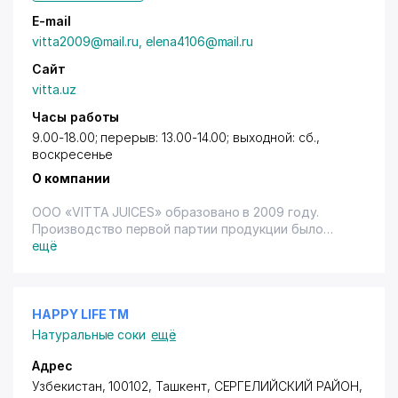
E-mail
vitta2009@mail.ru, elena4106@mail.ru
Сайт
vitta.uz
Часы работы
9.00-18.00; перерыв: 13.00-14.00; выходной: сб.,
воскресенье
О компании
ООО «VITTA JUICES» образовано в 2009 году.
Производство первой партии продукции было
осуществлено в январе 2010 года.
ещё
У руля компании находятся
высококвалифицированные специалисты, имеющие
колоссальный опыт в сфере производства
фруктовых соков и нектаров.
HAPPY LIFE ТМ
Натуральные соки
ещё
Непосредственно производство наших соков
осуществляется на оборудовании высокой
Адрес
точности. Даже небольшое отклонение от
Узбекистан, 100102, Ташкент,
СЕРГЕЛИЙСКИЙ РАЙОН
,
стандартов состава купажа влечет за собой