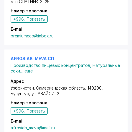
м-в СПУТНИК-3
, 25
остановку конвейера. Контроль над
Номер телефона
осуществлением производства ведут
дипломированные специалисты.
+998...
Показать
За период 2010 года компания вышла на высокий
E-mail
рейтинговый уровень среди отечественных
premiumeco@inbox.ru
производителей фруктовых соков. Продукция
нашей компании отличается натуральным нежным
насыщенным вкусом. Мы не стремимся
рекламировать свою продукцию – качество
AFROSIAB-MEVA СП
говорит за себя! Нет, мы не экономим на рекламе!
Производство пищевых концентратов
,
Натуральные
Просто считаем, что больший уклон надо делать на
соки
...
ещё
то, чтобы качество наших соков удовлетворяло
пожелания потребителя. В настоящее время
Адрес
ведется работа над расширением вкусов.
Узбекистан, Самаркандская область, 140200,
Булунгур,
ул. УВАЙСИ
, 2
Номер телефона
+998...
Показать
E-mail
afrosiab_meva@mail.ru