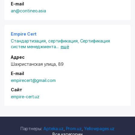
E-mail
an@contineo.asia
Empire Cert
Стандартизация, сертификация
,
Сертификация
систем менеджмента
...
ещё
Адрес
Шахристанская улица, 89
E-mail
empirecert@gmail.com
Сайт
empire-cert.uz
Партнеры:
Apteka.uz
,
Prom.uz
,
Yellowpages.uz
Все категории