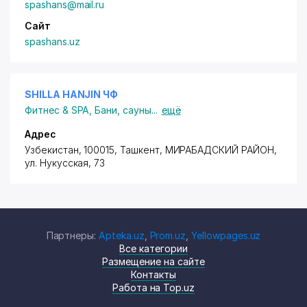
spashans@mail.ru
Сайт
spashans.uz
SHILLA HANJIN ЧФ
Фитнес & SPA
,
Бани, сауны
...
ещё
Адрес
Узбекистан, 100015, Ташкент,
МИРАБАДСКИЙ РАЙОН
,
ул. Нукусская
, 73
Партнеры:
Apteka.uz
,
Prom.uz
,
Yellowpages.uz
Все категории
Размещение на сайте
Контакты
Работа на Top.uz