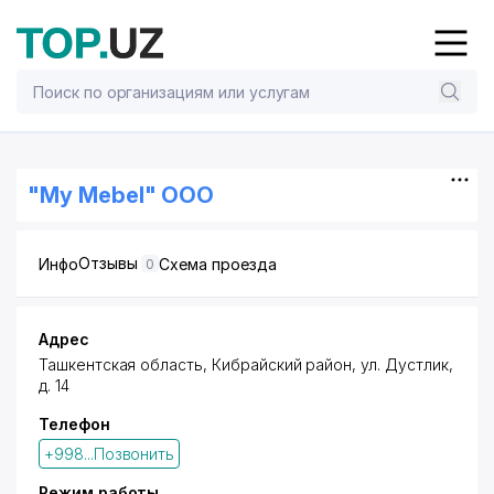
"My Mebel" OOO
Отзывы
Инфо
Схема проезда
0
Адрес
Ташкентская область,
Кибрайский район
,
ул. Дустлик
,
д. 14
Телефон
+998...Позвонить
Режим работы