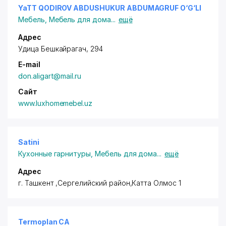
YaTT QODIROV ABDUSHUKUR ABDUMAGRUF O‘G‘LI
Мебель
,
Мебель для дома
...
ещё
Адрес
Удица Бешкайрагач, 294
E-mail
don.aligart@mail.ru
Сайт
www.luxhomemebel.uz
Satini
Кухонные гарнитуры
,
Мебель для дома
...
ещё
Адрес
г. Ташкент ,Сергелийский район
,Катта Олмос 1
Termoplan CA