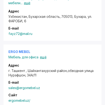
мебели
...
ещё
Адрес
Узбекистан, Бухарская область, 705013, Бухара,
ул.
ФАРОБИ
, 6
E-mail
fayz72@mail.ru
ERGO MEBEL
Мебель для офиса
ещё
Адрес
г. Ташкент ,
Шайхантахурский район
,обводная улица
Нурафшон, 34А/11
E-mail
sales@ergomebel.uz
Сайт
ergomebel.uz/