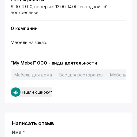
9.00-19.00; перерыв: 13.00-14.00; выходной: сб.,
воскресенье
О компании
Мебель на заказ.
"My Mebel" OOO - виды деятельности
Мебель для дома
Все для ресторанов
Мебель для
Нашли ошибку?
Написать отзыв
Имя
*