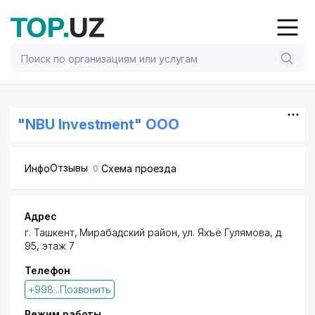
"NBU Investment" ООО
Отзывы
Инфо
Схема проезда
0
Адрес
г. Ташкент
,
Мирабадский район
,
ул. Яхъё Гулямова
, д.
95, этаж 7
Телефон
+998...Позвонить
Режим работы