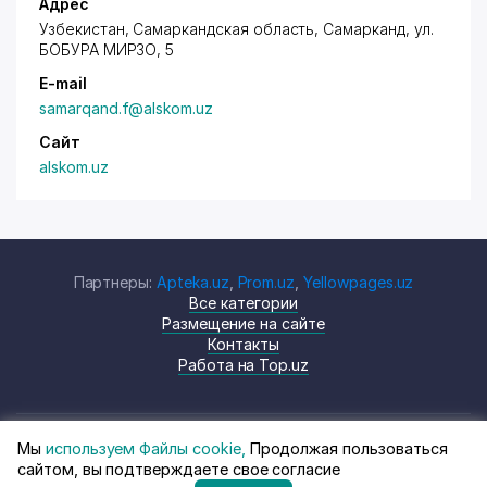
Адрес
Узбекистан,
Самарканд
ская область,
Самарканд
,
ул.
БОБУРА МИРЗО
, 5
E-mail
samarqand.f@alskom.uz
Сайт
alskom.uz
Партнеры:
Apteka.uz
,
Prom.uz
,
Yellowpages.uz
Все категории
Размещение на сайте
Контакты
Работа на Top.uz
Мы
используем Файлы cookie,
Продолжая пользоваться
© Top.uz, 2024 Каталог компаний
Политика
сайтом, вы подтверждаете свое согласие
Узбекистана
конфиденциальности