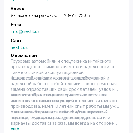
Адрес
Янгихаётский район
, ул. НАВРУЗ, 236 Б
E-mail
info@nextlt.uz
Сайт
nextlt.uz
О компании
Грузовые автомобили и спецтехника китайского
производства - символ качества и надёжности, а
также отличной эксплуатационной
приспособленности к климату нашей страны.
Одно из важнейших условий долговременной и
надежной работы любой техники – своевременная
замена отработавших свой срок деталей, узлов и
агрегатов. При этом важно использовать
Наша компания специализируется на поставке
качественные комплектующие.
именно качественных деталей к технике китайского
производства. Имея 10 летний опыт работы мы уже
отлично зарекомендовали себя, как надёжный
Наш главный принцип – забота об интересах
партнер, с которым выгодно сотрудничать.
клиентов. Будь это цена, условия договора или
варианты доставки заказа, мы всегда на стороне
клиента!
ещё