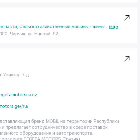
е части
,
Сельскохозяйственные машины - шины
...
ещё
100, Чирчик,
ул. Навоий
, 92
. Урикзар 7 д
egetamotorsca.uz
motors.ge//ru/
едставляющая бренд MOBIL на территории Республики
е и предлагает сотрудничество в сфере поставок
шленного оборудования и автотранспорта.
м холдинга TEGETA MOTORS (Грузия),