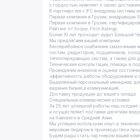
с гордостью заявляет о своих достижен
В партнёрстве с IFC внедрены системы 
Первая компания в Грузии, внедрившая S
Первая компания в Грузии, сертифицирова
Рейтинг от Scope, Fitch Ratings;
Более 10 лет проходит аудит Большой Че
Мы предлагаем вашей компании:
бесперебойное снабжение смазочными м
систем, редукторов, подшипников, холо
теплопередающих систем, а также для д
Технические консультации, помощь в по
Проведение анализов и оценки состоян
эффективность работы оборудования и с
Выделенный персональный менеджер для
ведения бизнеса коммуникаций.
Доставку продукции до вашего склада.
Специальные коммерческие условия.
За 25 лет успешной работы наш холдинг
и осуществляет поставки десяткам вед
на Кавказе и в Средней Азии.
Мы успешно используем опыт и техничес
мировым лидером в производстве и про
Будем рады стать партнером вашей комп