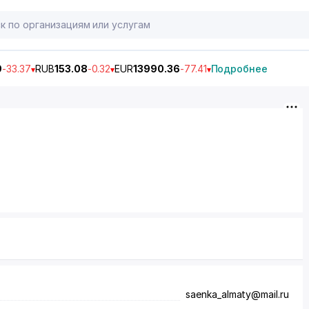
9
-33.37
RUB
153.08
-0.32
EUR
13990.36
-77.41
Подробнее
saenka_almaty@mail.ru