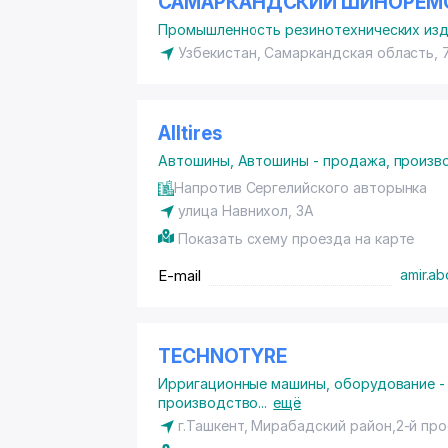
САМАРКАНДСКИЙ ШИНОРЕМ
Промышленность резинотехнических из
Узбекистан, Самаркандская область, 
Alltires
Автошины
,
Автошины - продажа, произв
Напротив Сергелийского авторынка
улица Навнихол, 3А
Показать схему проезда на карте
E-mail
amir.a
TECHNOTYRE
Ирригационные машины, оборудование -
производство
...
ещё
г.Ташкент,
Мирабадский район
,2-й пр