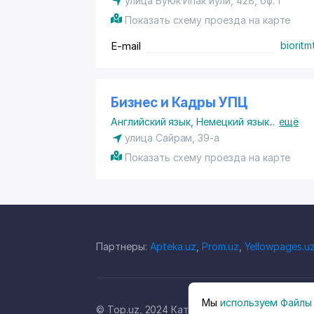
улица Буюк Ипак йули, 428, оф. 1
Показать схему проезда на карте
E-mail
biorit
Бизнес и Кадры УПЦ
Английский язык
,
Немецкий язык
...
ещё
улица Сайрам, 39-а
Показать схему проезда на карте
Партнеры:
Apteka.uz
,
Prom.uz
,
Yellowpages.u
Мы
используем Файлы 
© Top.uz, 2024 Каталог компаний Узбекиста