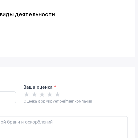
 виды деятельности
Ваша оценка
*
★
★
★
★
★
Оценка формирует рейтинг компании