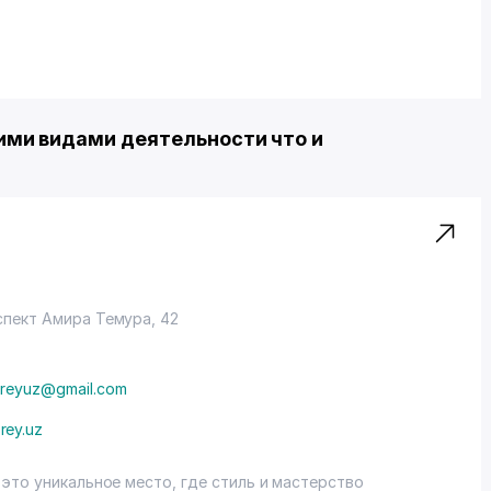
ми видами деятельности что и
спект Амира Темура, 42
reyuz@gmail.com
rey.uz
это уникальное место, где стиль и мастерство