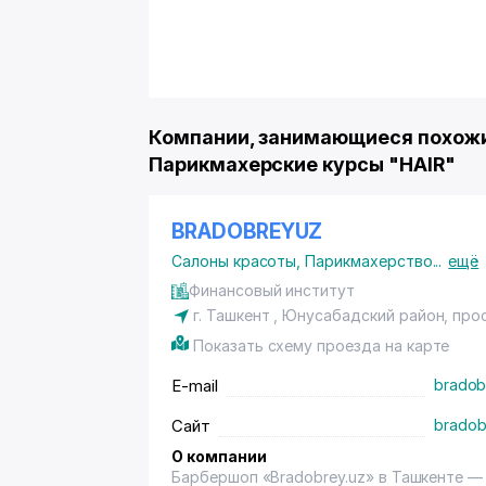
Компании, занимающиеся похожи
Парикмахерские курсы "HAIR"
BRADOBREYUZ
Салоны красоты
,
Парикмахерство
...
ещё
Финансовый институт
г. Ташкент ,
Юнусабадский район
, про
Показать схему проезда на карте
E-mail
bradob
Сайт
bradob
О компании
Барбершоп «Bradobrey.uz» в Ташкенте — 