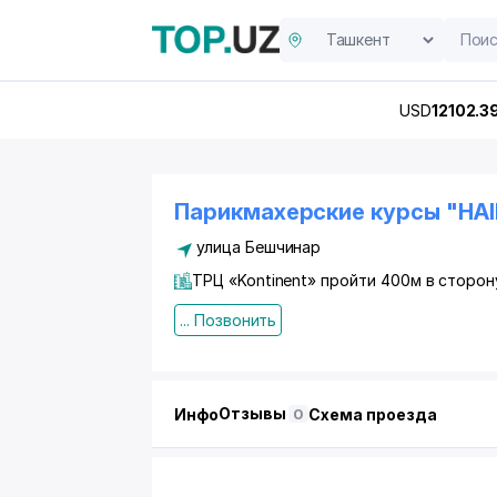
USD
12102.3
Парикмахерские курсы "HAI
улица Бешчинар
ТРЦ «Kontinent» пройти 400м в сторон
... Позвонить
Отзывы
Инфо
Схема проезда
0