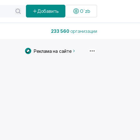
Добавить
O`zb
233 560
организации
Реклама на сайте