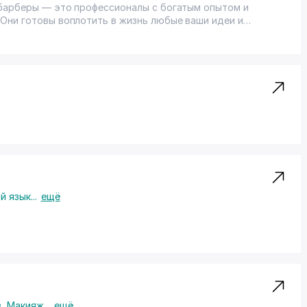
 барберы — это профессионалы с богатым опытом и
Они готовы воплотить в жизнь любые ваши идеи и
лся доволен результатом.
si uslub va mahorat mukammal muvozanatda birlashtirilgan
ibaga va bitmas-tuganmas ijodkorlikka ega mutaxassislardir. Har
ar sizning har qanday g'oyalaringiz va istaklaringizni amalga
maps/-/CDBNVE29
)
/maps/-/CDBNVIz3
)
/-/CDBNNCkx
)
andex.uz/maps/-/CDBNNG4F
)
й язык
...
ещё
в
,
Макияж
...
ещё