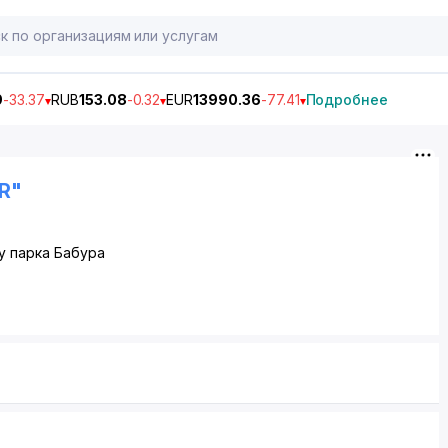
9
-33.37
RUB
153.08
-0.32
EUR
13990.36
-77.41
Подробнее
R"
у парка Бабура