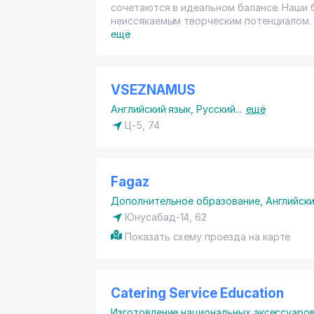
сочетаются в идеальном балансе. Наши
неиссякаемым творческим потенциалом. 
пожелания, чтобы каждый клиент остава
ещё
Toshkentdagi «Bradobrey.uz» sartaroshxona
noyob joy. Bizning sartaroshlarimiz boy tajr
bir mijoz natijadan mamnun bo'lishi uchun ul
VSEZNAMUS
oshirishga tayyor.
Английский язык
,
Русский
...
ещё
Ц-5, 74
Адрес / Address / Manzil:
- Амира Темура, 46а (
https://yandex.uz/
- Мирзо Улугбека, ч43 (
https://yandex.uz
- Заргарлик, 14/1 (
https://yandex.uz/maps
Fagaz
- Мирзо Улугбека, 120, этаж 1 (
https://y
Дополнительное образование
,
Английски
Контакты / Contact / Kontaktlar:
Юнусабад-14, 62
+998977152444
Показать схему проезда на карте
Catering Service Education
Изготовление национальных аксессуаро