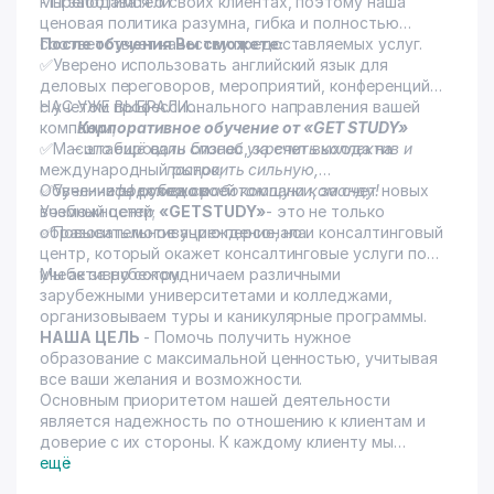
- Преподаватели
Мы заботимся о своих клиентах, поэтому наша
ценовая политика разумна, гибка и полностью
соответствует качеству предоставляемых услуг.
После обучения Вы сможете:
✅Уверено использовать английский язык для
деловых переговоров, мероприятий, конференций,
с учетом профессионального направления вашей
НАС УЖЕ ВЫБРАЛИ…
компании;
Корпоративное обучение от «GET STUDY»
✅Масштабировать бизнес, за счет выхода на
– это ещё один способ укрепить коллектив и
международный рынок;
построить сильную,
✅Увеличить доход своей компании, за счет новых
Обучение за рубежом
эффективно работающую команду!
возможностей;
Учебный центр
«GETSTUDY»
- это не только
✅Повысить мотивацию персонала.
образовательное учреждение, но и консалтинговый
центр, который окажет консалтинговые услуги по
учебе за рубежом.
Мы активно сотрудничаем различными
зарубежными университетами и колледжами,
организовываем туры и каникулярные программы.
НАША ЦЕЛЬ
- Помочь получить нужное
образование с максимальной ценностью, учитывая
все ваши желания и возможности.
Основным приоритетом нашей деятельности
является надежность по отношению к клиентам и
доверие с их стороны. К каждому клиенту мы
находим персональный подход и ведем его на
ещё
протяжении всего образовательного процесса.