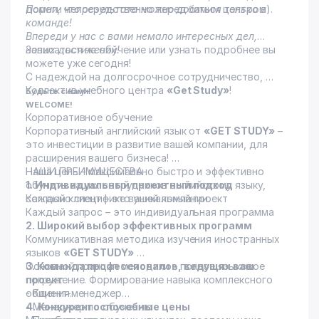
дороги непосредственно перед самим центром).
Помни, что результата можно добиться только в
команде!
Впереди у нас c вами немало интересных дел,
новых достижений!
Записаться на обучение или узнать подробнее вы
можете уже сегодня!
С надеждой на долгосрочное сотрудничество,
Коллектив учебного центра
«Get Study»
!
Будьте с нами!
WELCOME!
Корпоративное обучение
Корпоративный английский язык от
«GET STUDY»
–
это инвестиции в развитие вашей компании, для
расширения вашего бизнеса!
Наша цель – максимально быстро и эффективно
НАШИ ПРЕИМУЩЕСТВА
обучить ваших сотрудников английскому языку,
1. Индивидуальный проектный подход
согласно специфике вашей компании.
Каждый клиент – это уникальный проект
Каждый запрос – это индивидуальная программа
2. Широкий выбор эффективных программ
Коммуникативная методика изучения иностранных
языков
«GET STUDY»
Основной принцип методики – полное языковое
3. Команда профессионалов, ведущих ваш
погружение. Формирование навыка комплексного
проект
общения.
- Клиент-менеджер
- Менеджер по обучению
4. Конкурентоспособные цены