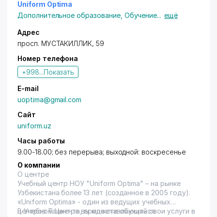
Uniform Optima
Дополнительное образование
,
Обучение
...
ещё
Адрес
просп. МУСТАКИЛЛИК
, 59
Номер телефона
+998...
Показать
E-mail
uoptima@gmail.com
Сайт
uniform.uz
Часы работы
9.00-18.00; без перерыва; выходной: воскресенье
О компании
О центре
Учебный центр НОУ "Uniform Optima" – на рынке
Узбекистана более 13 лет (созданное в 2005 году).
«Uniform Optima» - один из ведущих учебных
центров Ташкента, предоставляющий свои услуги в
В Учебном Центре вы можете обучиться: