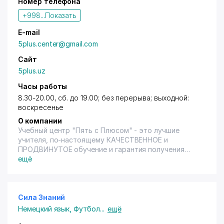
Номер телефона
+998...
Показать
E-mail
5plus.center@gmail.com
Сайт
5plus.uz
Часы работы
8.30-20.00, сб. до 19.00; без перерыва; выходной:
воскресенье
О компании
Учебный центр "Пять с Плюсом" - это лучшие
учителя, по-настоящему КАЧЕСТВЕННОЕ и
ПРОДВИНУТОЕ обучение и гарантия получения
лучших знаний!! Мы помогаем Вам постичь красоты
ещё
и глубины таких великих наук, как МАТЕМАТИКА,
ФИЗИКА, РУССКИЙ ЯЗЫК и ЛИТЕРАТУРА, ИСТОРИЯ,
ХИМИЯ, БИОЛОГИЯ, а также подготовиться к
поступлению в любые ВУЗы и ЛИЦЕИ Узбекистана,
Сила Знаний
России и практически всего мира!! Кроме этого, мы
Немецкий язык
,
Футбол
...
ещё
поможем Вам легко и быстро подтянуть ваш