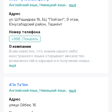
Английский язык
,
Немецкий язык
...
ещё
Адрес
ул. Ш.Рашидова 16, БЦ "Пойтахт", 9 этаж,
Юнусабадский район
, Ташкент
Номер телефона
+998...
Показать
О компании
Всем известно, что знание какого-либо
иностранного языка открывает множество
возможностей в карьере и в получении новых
впечатлений. Если хотите перемен, то начинайте
ещё
учить язык!
A'lo Ta'lim
Английский язык
,
Немецкий язык
...
ещё
Адрес
улица Ойбек, 16