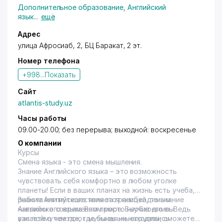
Дополнительное образование
,
Английский
язык
...
ещё
Адрес
улица Афросиаб, 2, БЦ Баракат, 2 эт.
Номер телефона
+998...
Показать
Сайт
atlantis-study.uz
Часы работы
09.00-20.00; без перерыва; выходной: воскресенье
О компании
Курсы
Смена языка - это смена мышления.
Знание Английского языка – это возможность
чувствовать себя комфортно в любом уголке
планеты! Если в ваших планах на жизнь есть учеба,
работа или путешествие за границей, то знание
Знание Английского является необходимым
Английского языка Вам просто необходимо. Ведь
навыком в современном мире. Выучив его вы
узнаете о чем поют музыкальные группы, сможете
вас поймут везде, где бы вы ни находились.