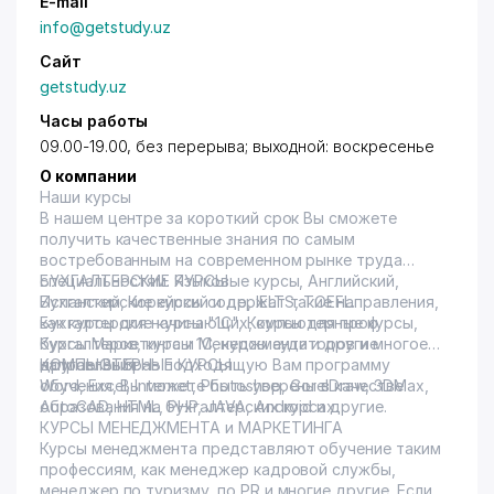
E-mail
info@getstudy.uz
Сайт
getstudy.uz
Часы работы
09.00-19.00, без перерыва; выходной: воскресенье
О компании
Наши курсы
В нашем центре за короткий срок Вы сможете
получить качественные знания по самым
востребованным на современном рынке труда
специальностям. Языковые курсы, Английский,
БУХГАЛТЕРСКИЕ КУРСЫ
Испанский, Корейский и др, IELTS, TOEFL.
Бухгалтерские курсы содержат такие направления,
Бухгалтерские курсы "1С", Компьютерные курсы,
как курсы для начинающих, курсы для проф
Курсы Маркетинга и Менеджмента и другие
бухгалтеров, курсы 1С, курсы аудиторов и многое
направления.
другое. Выбрав подходящую Вам программу
КОМПЬЮТЕРНЫЕ КУРСЫ
обучения, Вы можете быть уверены в качестве
Word, Excel, Internet, Photoshop, CorelDraw, 3DMax,
образования на бухгалтерских курсах.
AutoCAD, HTML, PHP, JAVA, Android и другие.
КУРСЫ МЕНЕДЖМЕНТА и МАРКЕТИНГА
Курсы менеджмента представляют обучение таким
профессиям, как менеджер кадровой службы,
менеджер по туризму, по PR и многие другие. Если