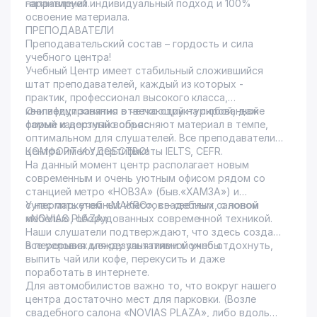
направлений.
гарантирует индивидуальный подход и 100%
освоение материала.
ПРЕПОДАВАТЕЛИ
Преподавательский состав – гордость и сила
учебного центра!
Учебный Центр имеет стабильный сложившийся
штат преподавателей, каждый из которых -
практик, профессионал высокого класса,
квалифицированно отвечающий на любой, даже
Они ведут занятия в четко структурированной
самый каверзный вопрос.
форме и доступно объясняют материал в темпе,
оптимальном для слушателей. Все преподаватели
центра имеют сертификаты IELTS, CEFR.
КОМФОРТ И УДОБСТВО!
На данный момент центр располагает новым
современным и очень уютным офисом рядом со
станцией метро «НОВЗА» (быв.«ХАМЗА») и
супермаркетом «MAKRO», свадебным салоном
У нас пять учебных классов – светлых, с новой
«NOVIAS PLAZA»
мебелью, оборудованных современной техникой.
Наши слушатели подтверждают, что здесь созданы
все условия для результативной учебы.
В перерывах между занятиями можно отдохнуть,
выпить чай или кофе, перекусить и даже
поработать в интернете.
Для автомобилистов важно то, что вокруг нашего
центра достаточно мест для парковки. (Возле
свадебного салона «NOVIAS PLAZA», либо вдоль