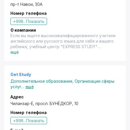
пр-т Навои, 30А
Номер телефона
+998...
Показать
О компании
Если вы ищите высококвалифицированного учителя
английского или русского языка для себя и вашего
ребенка, учебный центр "EXPRESS STUDY"
приглашает Вас на высококачественные курсы
ещё
узбекского, английского и русского языков. Мы
уверяем Вас, что наш языковой центр - это лучший
выбор. Услуги лицензированы.
Get Study
Дополнительное образование
,
Организации сферы
услуг
...
ещё
Адрес
Чиланзар-Е,
просп. БУНЁДКОР
, 10
Номер телефона
+998...
Показать