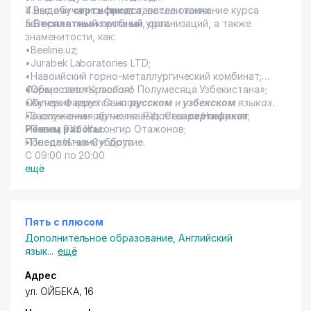
4.Выдачи
У нас обучались представители таких
сертификата
, после окончание курса
5.
авторитетных компаний, организаций, а также
Бесплатный
пробный урок.
знаменитости, как:
•Beeline.uz;
•Jurabek Laboratories LTD;
•Навоийский горно-металлургический комбинат;
•Общество «Красного Полумесяца Узбекистана»;
Форма оплаты любая!
•Актер: Фаррух Саипов;
Обучение ведется на
русском
и
узбекском
языках.
•Заслуженная артистка РУз: Севара Назархан;
По окончании обучения выдается
сертификат
.
•Певец РУз: Жахонгир Отажонов;
Режим работы:
•Посол Италии и другие.
Понедельник-Суббота
С 09:00 по 20:00
ещё
Пять с плюсом
Дополнительное образование
,
Английский
язык
...
ещё
Адрес
ул. ОЙБЕКА
, 16