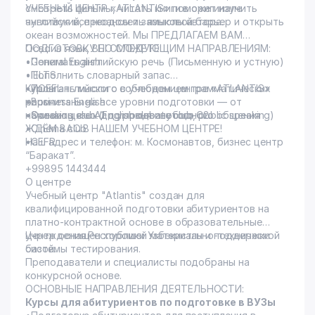
смотреть фильмы, читать книги в оригинале
УЧЕБНЫЙ ЦЕНТР «ATLANTIS» поможет изучить
чувствуя все нюансы и замыслы автора.
английский, преодолеть языковой барьер и открыть
океан возможностей. Мы ПРЕДЛАГАЕМ ВАМ
ПОДГОТОВКУ ПО СЛЕДУЮЩИМ НАПРАВЛЕНИЯМ:
Освоив язык, ВЫ СМОЖЕТЕ:
•General English
•Понимать английскую речь (Письменную и устную)
•IELTS
•Пополнить словарный запас
•TOEFL
•Излагать мысли с соблюдением грамматических
Курсы английского в учебном центре «ATLANTIS»
•Business English
норм
рассчитаны на все уровни подготовки — от
•Speaking club (English debate club, public speaking)
•Освоить язык до уровня свободного общения
начинающего А1 до продвинутого С2.
•Cinema club
ЖДЁМ ВАС В НАШЕМ УЧЕБНОМ ЦЕНТРЕ!
•CEFR
Наш адрес и телефон: м. Космонавтов, бизнес центр
“Баракат”.
+99895 1443444
О центре
Учебный центр "Atlantis" создан для
квалифицированной подготовки абитуриентов на
платно-контрактной основе в образовательные
учреждения Республики Узбекистан и поддержки
Центр оснащен хорошей материально-технической
системы тестирования.
базой.
Преподаватели и специалисты подобраны на
конкурсной основе.
ОСНОВНЫЕ НАПРАВЛЕНИЯ ДЕЯТЕЛЬНОСТИ:
Курсы для абитуриентов по подготовке в ВУЗы