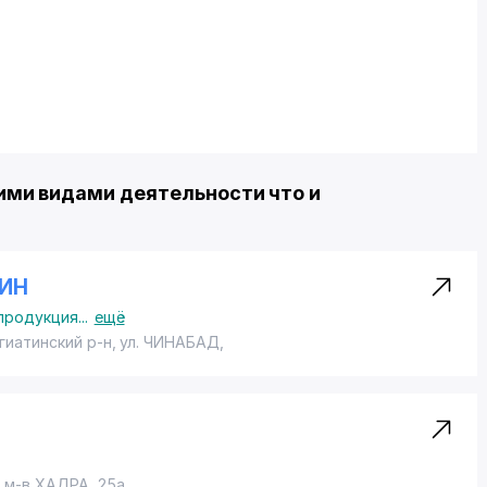
ми видами деятельности что и
ЗИН
продукция
...
ещё
гиатинский р-н,
ул. ЧИНАБАД
,
, м-в ХАДРА, 25а