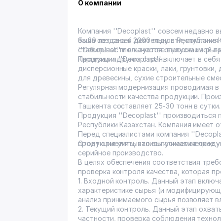
О компании
Компания ''Decoplast'' совсем недавно
была создана в 2000 году в Республике 
За 20 лет своей деятельности, компания
''Decoplast'' пользуется спросом на рын
стабильности в качестве выпускаемой п
Киргизии и других стран.
Продукция ''Decoplast'' включает в се
дисперсионные краски, лаки, грунтовки
для древесины, сухие строительные смес
Регулярная модернизация проводимая в
стабильности качества продукции. Про
Ташкента составляет 25-30 тонн в сутки.
Продукция ''Decoplast'' производиться
Республики Казахстан. Компания имеет 
Перед специалистами компания ''Decopla
продукции учитывались климатические у
Стоит отметить, что выпускаемая прод
серийное производство.
В целях обеспечения соответствия треб
проверка контроля качества, которая пр
1. Входной контроль. Данный этап включ
характеристике сырья (и модифицирующ
анализ принимаемого сырья позволяет вл
2. Текущий контроль. Данный этап охват
частности, проверка соблюдения технол