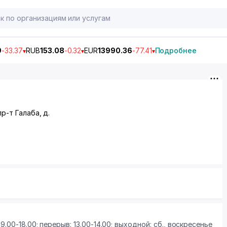
9
-33.37
RUB
153.08
-0.32
EUR
13990.36
-77.41
Подробнее
пр-т Галаба
, д.
9.00-18.00; перерыв: 13.00-14.00; выходной: сб., воскресенье