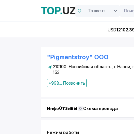
USD
12102.3
"Pigmentstroy" ООО
210100, Навоийская область,
г. Навои
,
153
+998... Позвонить
Отзывы
Инфо
Схема проезда
0
Режим работы