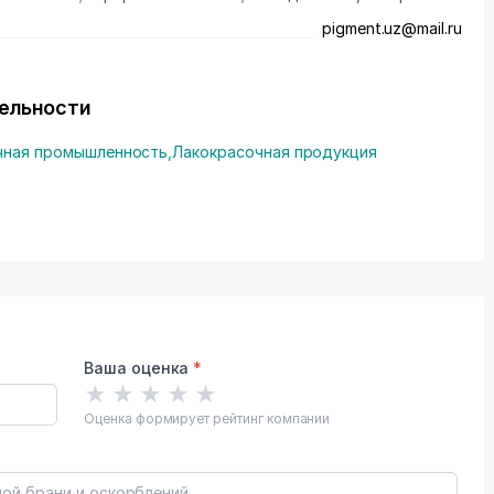
pigment.uz@mail.ru
тельности
чная промышленность
,
Лакокрасочная продукция
Ваша оценка
*
★
★
★
★
★
Оценка формирует рейтинг компании