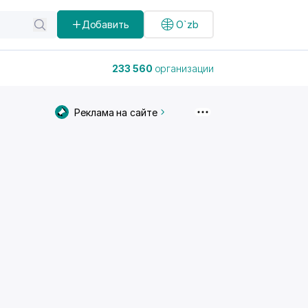
Добавить
O`zb
233 560
организации
Реклама на сайте