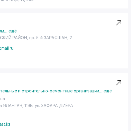
ом
...
ещё
СКИЙ РАЙОН
,
пр. 5-й ЗАРАФШАН
, 2
mail.ru
тельные и строительно-ремонтные организации
...
ещё
на
-в ЯЛАНГАЧ, 119Б, ул. ЗАФАРА ДИЁРА
ast.kz