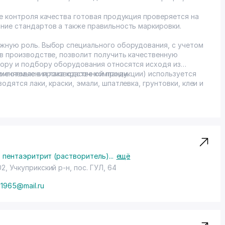
е контроля качества готовая продукция проверяется на
ние стандартов а также правильность маркировки.
жную роль. Выбор специального оборудования, с учетом
 в производстве, позволит получить качественную
ору и подбору оборудования относятся исходя из
меняемые в производстве компании.
приготовлении лака красочной продукции) используется
дятся лаки, краски, эмали, шпатлевка, грунтовки, клеи и
 - пентаэритрит (растворитель)
...
ещё
02,
Учкуприкский р-н
,
пос. ГУЛ
, 64
21965@mail.ru