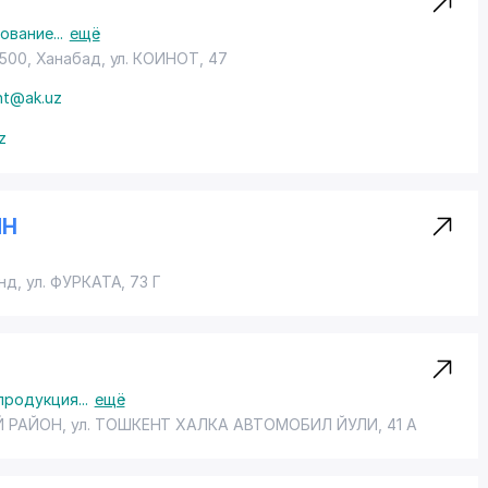
дование
...
ещё
1500, Ханабад,
ул. КОИНОТ
, 47
nt@ak.uz
z
ИН
анд,
ул. ФУРКАТА
, 73 Г
продукция
...
ещё
 РАЙОН
, ул. ТОШКЕНТ ХАЛКА АВТОМОБИЛ ЙУЛИ, 41 А