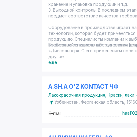
хранение и упаковка продукции и т.д.
3. Выходной контроль. В последнем этап
предмет соответствие качества требова
Оборудование в производстве играет ва
технологии, которая будет применяться
продукцию. Специалисты компании к выб
требований специальных технологии при
В качестве основного оборудования (в 
«Диссольвер». С его применением произво
другое.
ещё
A.SH.A O'Z KONTACT ЧФ
Лакокрасочная продукция
,
Краски, лаки
Узбекистан, Ферганская область, 1516
E-mail
haa110