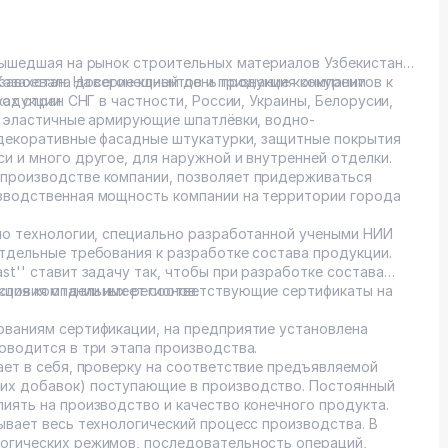
 вышедшая на рынок строительных материалов Узбекистана,
Казахстан. На сегонещный день продукция компании
 завоевала доверие клиентов и признание конкурентов к
ках стран СНГ в частности, России, Украины, Белорусии,
родукции.
бя эластичные армирующие шпатлёвки, водно-
, декоративные фасадные штукатурки, защитные покрытия
и и много другое, для наружной и внутренней отделки.
 производстве компании, позволяет придерживаться
изводственная мощность компании на территории города
 по технологии, специально разработанной учеными НИИ
отдельные требования к разработке состава продукции.
st'' ставит задачу так, чтобы при разработке состава
словия отдельных регионов.
укция компании имеет соответствующие сертификаты на
ованиям сертификации, на предприятие установлена
оводится в три этапа производства.
ает в себя, проверку на соответствие предъявляемой
их добавок) поступающие в производство. Постоянный
иять на производство и качество конечного продукта.
ывает весь технологический процесс производства. В
огических режимов, последовательность операций,