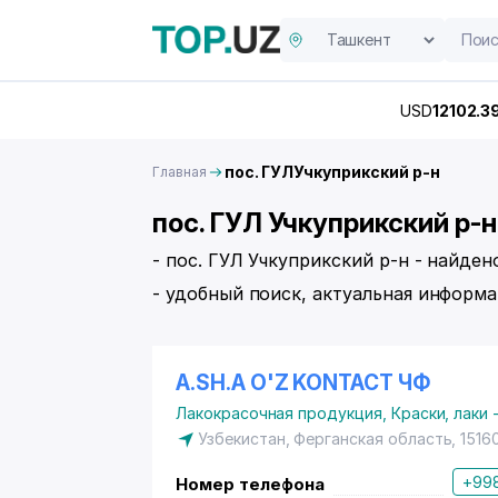
USD
12102.3
пос. ГУЛУчкуприкский р-н
Главная
пос. ГУЛ Учкуприкский р-
- пос. ГУЛ Учкуприкский р-н - найден
- удобный поиск, актуальная информа
A.SH.A O'Z KONTACT ЧФ
Лакокрасочная продукция
,
Краски, лаки
Узбекистан, Ферганская область, 1516
+998
Номер телефона