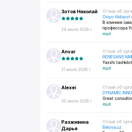
Зотов Николай
Отзыв об орг
Osiyo tibbiyot
В клинике сам
профессора У
24 июля 2026 г.
ещё
Anvar
Отзыв об орг
RENESANS М
Yaxshi tashkilo
ещё
21 июля 2026 г.
Alexei
Отзыв об орг
DYNAMIC INN
Great consulti
20 июля 2026 г.
ещё
Разживина
Отзыв об орг
Belova.uz
Дарья