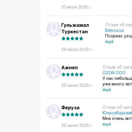
31 июля 2026 г.
Гульжамал
Отзыв об ор
Belova.uz
Туркестан
Псориас ухо
ещё
29 июля 2026 г.
Ажнеп
Отзыв об орг
OZON ООО
У нас неболь
уже много лет
29 июля 2026 г.
единственный 
ещё
потом отвозим
стран берут, 
продажами сл
Феруза
Отзыв об орг
контролироват
Юнусабадский
Мне очень ин
ещё
26 июля 2026 г.