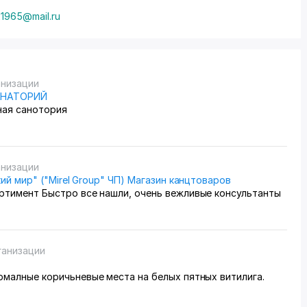
21965@mail.ru
анизации
АНАТОРИЙ
ная санотория
анизации
кий мир" ("Mirel Group" ЧП) Магазин канцтоваров
ртимент Быстро все нашли, очень вежливые консультанты
ганизации
вилис нормалные коричьневые места на белых пятных витилига.