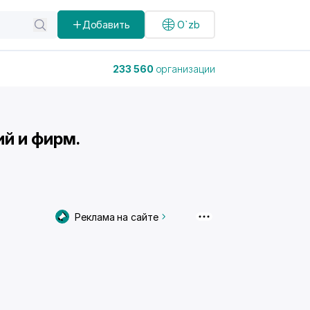
Добавить
O`zb
233 560
организации
ий и фирм.
Реклама на сайте