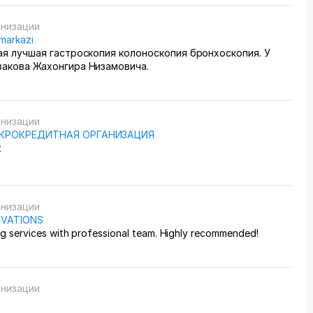
анизации
 markazi
ая лучшая гастроскопия колоноскопия бронхоскопия. У
закова Жахонгира Низамовича.
анизации
ИКРОКРЕДИТНАЯ ОРГАНИЗАЦИЯ
t
анизации
OVATIONS
ng services with professional team. Highly recommended!
анизации