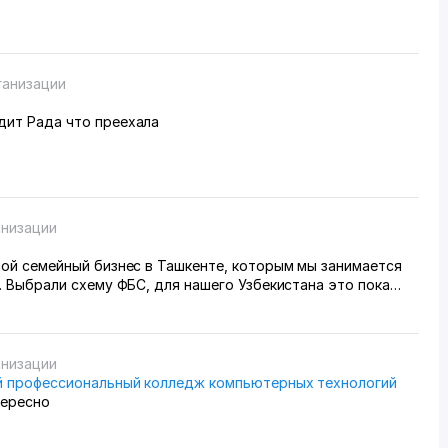
ганизации
дит Рада что преехала
анизации
шой семейный бизнес в Ташкенте, которым мы занимается
. Выбрали схему ФБС, для нашего Узбекистана это пока
вариант. Дома все сами упаковываем и маркируем, а
 готовые заказы в пункт приема. Покупатели из рахных
из России особенно много, узбекский хлопок там любят) За
едим через приложение, оно очень помогает все
анизации
ь, да и удобное само по себе
 профессиональный колледж компьютерных технологий
тересно