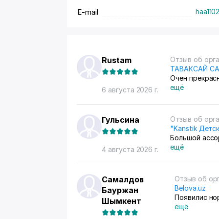
E-mail
haa110
Rustam
Отзыв об орг
ТАВАКСАЙ С
Очен прекрас
ещё
6 августа 2026 г.
Гульсина
Отзыв об орг
"Kanstik Детс
Большой ассо
ещё
4 августа 2026 г.
Самалдов
Отзыв об ор
Belova.uz
Бауржан
Поя
Шымкент
ещё