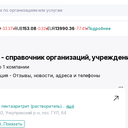
9
-33.37
RUB
153.08
-0.32
EUR
13990.36
-77.41
Подробнее
н - справочник организаций, учрежден
о 1 компании
ция - Отзывы, новости, адреса и телефоны
 - пентаэритрит (растворитель)
...
ещё
02,
Учкуприкский р-н
,
пос. ГУЛ
, 64
...
Показать