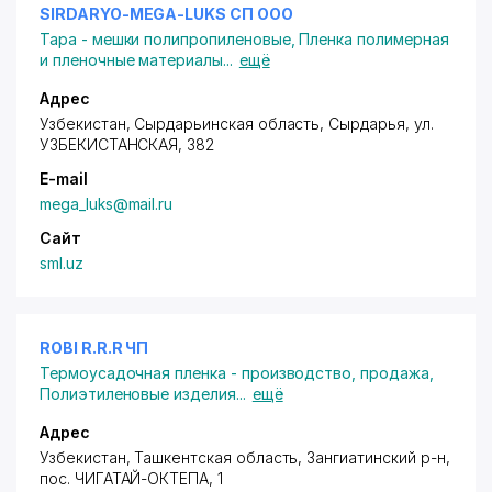
SIRDARYO-MEGA-LUKS СП ООО
Тара - мешки полипропиленовые
,
Пленка полимерная
и пленочные материалы
...
ещё
Адрес
Узбекистан, Сырдарьинская область, Сырдарья,
ул.
УЗБЕКИСТАНСКАЯ
, 382
E-mail
mega_luks@mail.ru
Сайт
sml.uz
ROBI R.R.R ЧП
Термоусадочная пленка - производство, продажа
,
Полиэтиленовые изделия
...
ещё
Адрес
Узбекистан, Ташкентская область, Зангиатинский р-н,
пос. ЧИГАТАЙ-ОКТЕПА
, 1