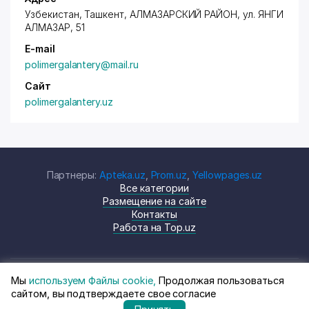
Узбекистан, Ташкент,
АЛМАЗАРСКИЙ РАЙОН
,
ул. ЯНГИ
АЛМАЗАР
, 51
E-mail
polimergalantery@mail.ru
Сайт
polimergalantery.uz
Партнеры:
Apteka.uz
,
Prom.uz
,
Yellowpages.uz
Все категории
Размещение на сайте
Контакты
Работа на Top.uz
Мы
используем Файлы cookie,
Продолжая пользоваться
© Top.uz, 2024 Каталог компаний
Политика
сайтом, вы подтверждаете свое согласие
Узбекистана
конфиденциальности