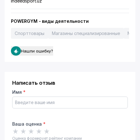
indeedsport.uz
POWERGYM - виды деятельности
Спорттовары
Магазины специализированные
Мага
Нашли ошибку?
Написать отзыв
Имя
*
Ваша оценка
*
★
★
★
★
★
Оценка формирует рейтинг компании