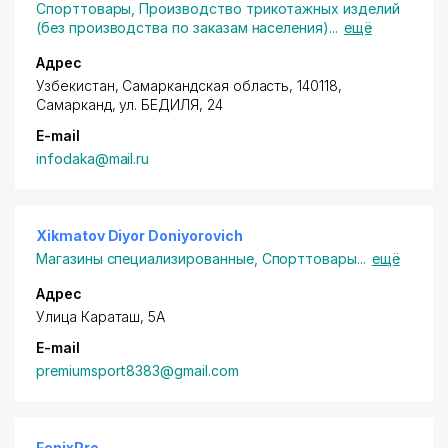
Спорттовары
,
Производство трикотажных изделий
(без производства по заказам населения)
...
ещё
Адрес
Узбекистан, Самаркандская область, 140118,
Самарканд,
ул. БЕДИЛЯ
, 24
E-mail
infodaka@mail.ru
Xikmatov Diyor Doniyorovich
Магазины специализированные
,
Спорттовары
...
ещё
Адрес
Улица Караташ, 5А
E-mail
premiumsport8383@gmail.com
FenixPro