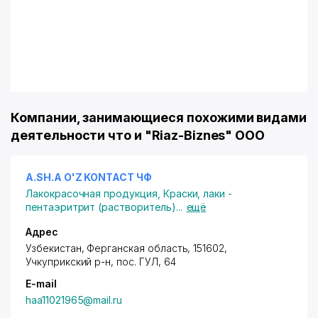
Компании, занимающиеся похожими видами
деятельности что и "Riaz-Biznes" ООО
A.SH.A O'Z KONTACT ЧФ
Лакокрасочная продукция
,
Краски, лаки -
пентаэритрит (растворитель)
...
ещё
Адрес
Узбекистан, Ферганская область, 151602,
Учкуприкский р-н
,
пос. ГУЛ
, 64
E-mail
haa11021965@mail.ru