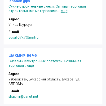
Ishonch gips
1.Текстильные хлопчатобумажные (ХБ).
Сухие строительные смеси
,
Оптовая торговля
2.Селилоза - Растительный полимер.
строительными материалами
...
ещё
Адрес
Улица Шурсув
E-mail
yusuf07x7@mail.ru
ШАХМИР-96 ЧФ
Системы электронных платежей
,
Розничная
торговля
...
ещё
Адрес
Узбекистан, Бухарская область, Бухара,
ул.
АЛПОМЫШ
,
E-mail
shaxmir@uznet.net