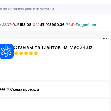
9
-33.37
RUB
153.08
-0.32
EUR
13990.36
-77.41
Подробнее
Отзывы пациентов на Med24.uz
ывы
Схема проезда
0