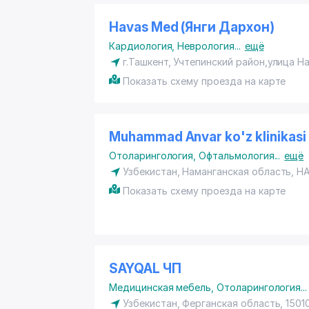
Havas Med (Янги Дархон)
Кардиология
,
Неврология
...
ещё
г.Ташкент,
Учтепинский район
,улица На
Показать схему проезда на карте
Muhammad Anvar ko'z klinikasi 
Отоларингология
,
Офтальмология
...
ещё
Узбекистан,
Наманганская область
, Н
Показать схему проезда на карте
SAYQAL ЧП
Медицинская мебель
,
Отоларингология
...
Узбекистан, Ферганская область, 1501