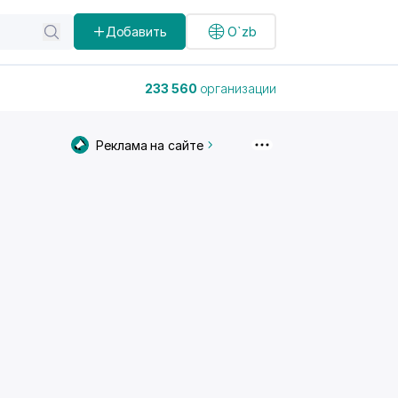
Добавить
O`zb
233 560
организации
Реклама на сайте