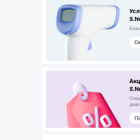
Усл
S.N
Боль
С
Акц
S.N
Спец
диаг
П