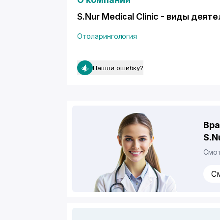
S.Nur Medical Clinic - виды деят
Отоларингология
Нашли ошибку?
Вра
S.N
Смот
С