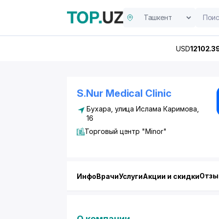
USD
12102.3
S.Nur Medical Clinic
Бухара, улица Ислама Каримова,
16
Торговый центр "Minor"
Отз
Инфо
Врачи
Услуги
Акции и скидки
О компании