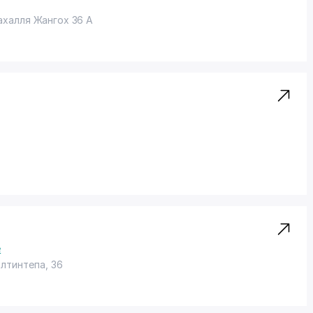
ахалля Жангох 36 А
ё
Олтинтепа, 36