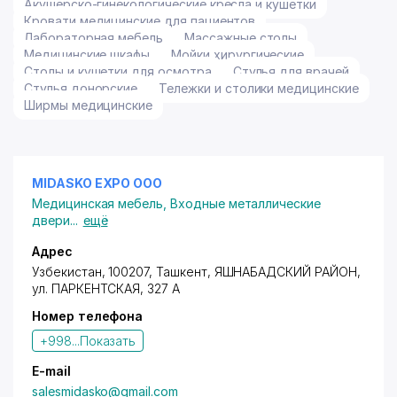
Акушерско-гинекологические кресла и кушетки
Кровати медицинские для пациентов
Лабораторная мебель
Массажные столы
Медицинские шкафы
Мойки хирургические
Столы и кушетки для осмотра
Стулья для врачей
Стулья донорские
Тележки и столики медицинские
Ширмы медицинские
MIDASKO EXPO ООО
Медицинская мебель
,
Входные металлические
двери
...
ещё
Адрес
Узбекистан, 100207, Ташкент,
ЯШНАБАДСКИЙ РАЙОН
,
ул. ПАРКЕНТСКАЯ
, 327 А
Номер телефона
+998...
Показать
E-mail
salesmidasko@gmail.com