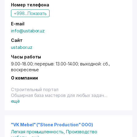
Номер телефона
кипятильник, подтоварники. ООО «TEMIRCHI
QO`SHUV» является поставщиком
+998...
Показать
профессионального кухонного и торгового
оборудования для объектов общественного
E-mail
питания и торговли на рынке Узбекистана
info@ustabor.uz
Габаритные размеры, техническое и
технологические параметры изделий
Сайт
изготавливаются по конструктивным размерам
ustabor.uz
ЗАКАЗЧИКА. Вся продукция соответствует
Часы работы
санитарным требованиям и имеет сертификат
соответствия и гигиенический сертификат.
9.00-18.00; перерыв: 13.00-14.00; выходной: сб.,
воскресенье
О компании
Строительный портал
Обширная база мастеров для любых задач
Найди помощника от хенди-мена для задачи на пол
ещё
часа до бригады лицензированных мастеров для
большого проекта.
Услуги мастеров по строительству, по ремонту
авто, ремонт бытовой техники, дом быта
"VK Mebel" ("Stone Production" ООО)
Легкая промышленность
,
Производство