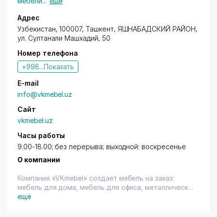
мебели
...
ещё
Адрес
Узбекистан, 100007,
Ташкент
,
ЯШНАБАДСКИЙ РАЙОН
,
ул. Султанали Машхадий
, 50
Номер телефона
+998...
Показать
E-mail
info@vkmebel.uz
Сайт
vkmebel.uz
Часы работы
9.00-18.00; без перерыва; выходной: воскресенье
О компании
Компания «VKmebel» создает мебель на заказ:
мебель для дома, мебель для офиса, металлическая
мебель для медучреждений, мебель для гостиниц,
ещё
мягкая мебель, мебель из дерева, двери,
мебельный щит, деревянные слэбы, посуда из