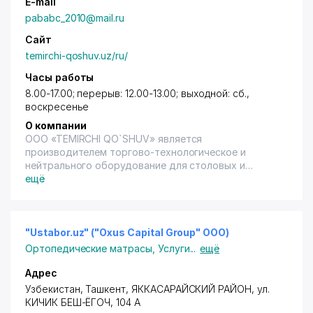
E-mail
pababc_2010@mail.ru
Сайт
temirchi-qoshuv.uz/ru/
Часы работы
8.00-17.00; перерыв: 12.00-13.00; выходной: сб.,
воскресенье
О компании
ООО «TEMIRCHI QO`SHUV» является
производителем торгово-технологическое и
нейтрального оборудование для столовых и
предприятий общественного питания из пищевой
ещё
нержавеющей стали, офисную металлическую
мебель, архивное, складское оборудование.
Вытяжные устройства типа ЗПЭ; ЗВЭ, местные
вентоотсосы типа МВО, вешала и колоды для мяса,
"Ustabor.uz" ("Oxus Capital Group" ООО)
стеллажи для посуды и тарелок, ванны моечные,
Ортопедические матрасы
,
Услуги
...
ещё
кондитерское оборудование, полки навесные, лари
для овощей, тележки сервировочные, тележки для
Адрес
сбора посуды. Шкафы металлические офисные и
Узбекистан,
Ташкент
,
ЯККАСАРАЙСКИЙ РАЙОН
,
ул.
раздевальные, для хранения посуды, тележки
КИЧИК БЕШ-ЁГОЧ
, 104 А
грузовые, столы производственные, подставки под