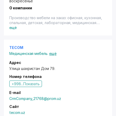
воскресенье
для любого пространства и на любой вкус.
Бесплатный выезд дизайнера по городу и области,
О компании
цены – доступны.
Производство мебели на заказ: офисная, кухонная,
спальная, детская, лабораторная, медицинская.
Производство окон, дверей и витражей из
ещё
алюминия и ПВХ.
TECOM
Медицинская мебель
ещё
Адрес
Улица шахристан Дом 79.
Номер телефона
+998...
Показать
E-mail
CrmCompany_21768@prom.uz
Сайт
tecom.uz