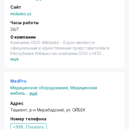
Сайт
midasko.uz
Часы работы
24/7
О компании
Компания ООО «Midasko - Expo» является
официальным и единственным представителем в
Республике Узбекистан компании ООО « НПО
Промет » РФ по реализации производимой им
ещё
нижеследующей продукции:
ООО «НПО Промет» является лидером в области
производства сейфов, металлической мебели. Вся
продукция компании Промет выпускается на
MedPro
собственных заводах, расположенных в Москве, в
Медицинское оборудование
,
Медицинская
Тульской области, а также в республике Болгария.
мебель
...
ещё
Предприятия оснащены самым современным
металлообрабатывающим оборудованием и
Адрес
используют передовые методы управления.
Ташкент, р-н Мирабадский,
ул. ОЙБЕК
Сейфы: огнестойкие, устойчивые к
Номер телефона
взломуогнестойкие и устойчивые к взлому,
оружейные, мебельные и офисные сейфы,
+998...
Показать