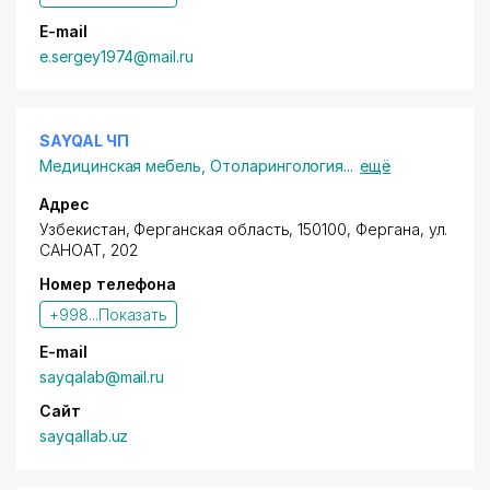
E-mail
e.sergey1974@mail.ru
SAYQAL ЧП
Медицинская мебель
,
Отоларингология
...
ещё
Адрес
Узбекистан, Ферганская область, 150100, Фергана,
ул.
САНОАТ
, 202
Номер телефона
+998...
Показать
E-mail
sayqalab@mail.ru
Сайт
sayqallab.uz