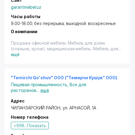
Сайт
garantmebel.uz
Часы работы
9.00-18.00; без перерыва; выходной: воскресенье
О компании
Продажа офисной мебели. Мебель для дома
(спальни, кухни). медицинская мебель. Мебель для
учебных учреждений.
ещё
"Temirchi Qo'shuv" ООО ("Темирчи Кушув" ООО)
Пищевая промышленность
,
Все для
ресторанов
...
ещё
Адрес
ЧИЛАНЗАРСКИЙ РАЙОН
, ул. АРНАСОЙ, 1А
Номер телефона
+998...
Показать