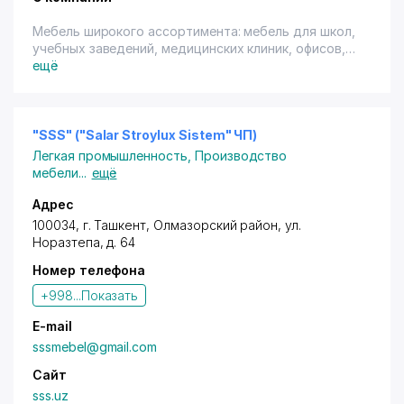
Мебель широкого ассортимента: мебель для школ,
учебных заведений, медицинских клиник, офисов,
кафе и т.д.
ещё
"SSS" ("Salar Stroylux Sistem" ЧП)
Легкая промышленность
,
Производство
мебели
...
ещё
Адрес
100034,
г. Ташкент
,
Олмазорский район
,
ул.
Норазтепа
, д. 64
Номер телефона
+998...
Показать
E-mail
sssmebel@gmail.com
Сайт
sss.uz