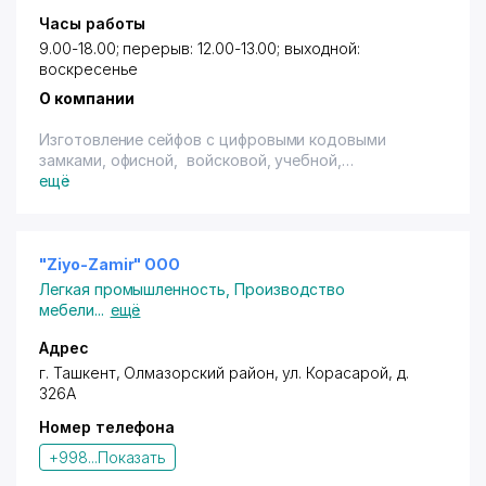
Часы работы
9.00-18.00; перерыв: 12.00-13.00; выходной:
воскресенье
О компании
Изготовление сейфов с цифровыми кодовыми
замками, офисной, войсковой, учебной,
медицинской мебели.
ещё
Товары сертифицированы.
"Ziyo-Zamir" ООО
Легкая промышленность
,
Производство
мебели
...
ещё
Адрес
г. Ташкент
,
Олмазорский район
,
ул. Корасарой
, д.
326А
Номер телефона
+998...
Показать