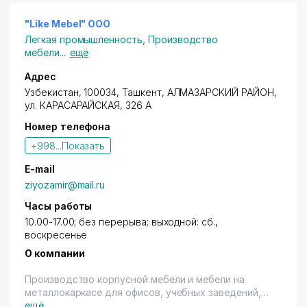
дерева.
Изготовление мебели:
"Like Mebel" ООО
Корпусная мебель
Легкая промышленность
,
Производство
Кухни
мебели
...
ещё
Шкафы-купе
Спальни
Адрес
Детские
Узбекистан, 100034,
Ташкент
,
АЛМАЗАРСКИЙ РАЙОН
,
ул. КАРАСАРАЙСКАЯ
, 326 А
Номер телефона
+998...
Показать
E-mail
ziyozamir@mail.ru
Часы работы
10.00-17.00; без перерыва; выходной: сб.,
воскресенье
О компании
Производство корпусной мебели и мебели на
металлокаркасе для офисов, учебных заведений,
медицинских и спортивных учереждений.
ещё