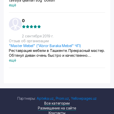
tavsiya qilaman sog' bolisin
ещё
0
2 сентября 2019 г.
Отзыв об организации
"Master Mebel" ("Abror Baraka Mebel" ЧП)
Реставрация мебели в Ташкенте. Прекрасный мастер.
Обтянул диван очень быстро и качественно.
Молодая семья стала счастливее! :) Спасибо
ещё
большое!!!
Партнеры:
Apteka.uz
,
Prom.uz
,
Yellowpages.uz
Все категории
Размещение на сайте
Контакты