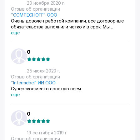
20 ноября 2020 г.
Отзыв об организации
"COMTECHOFF" OOO
Очень доволен работой компании, все договорные
обязательства выполнили четко и в срок. Мы
закупали металлические стеллажи для складских
ещё
помещений, шкафы для хранения личных вещей
работников фабрики и для офиса архивные и
бухгалтерские металлические шкафы. Молодцы
0
ребята, быстро и слаженно работают. Спасибо вам.
25 июля 2020 г.
Отзыв об организации
"Intermebel" ИИ ООО
Суперское место советую всем
ещё
0
19 сентября 2019 г.
Отзыв об организации