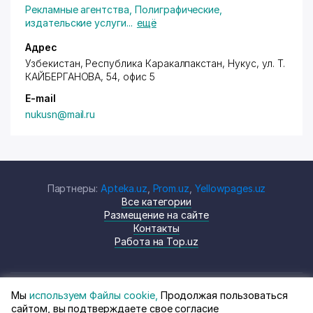
Рекламные агентства
,
Полиграфические,
издательские услуги
...
ещё
Адрес
Узбекистан, Республика Каракалпакстан, Нукус,
ул. Т.
КАЙБЕРГАНОВА
, 54, офис 5
E-mail
nukusn@mail.ru
Партнеры:
Apteka.uz
,
Prom.uz
,
Yellowpages.uz
Все категории
Размещение на сайте
Контакты
Работа на Top.uz
Мы
используем Файлы cookie,
Продолжая пользоваться
© Top.uz, 2024 Каталог компаний
Политика
сайтом, вы подтверждаете свое согласие