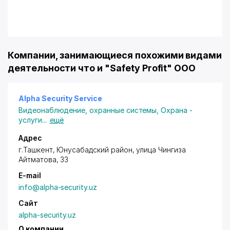
Компании, занимающиеся похожими видами
деятельности что и "Safety Profit" OOO
Alpha Security Service
Видеонаблюдение, охранные системы
,
Охрана -
услуги
...
ещё
Адрес
г.Ташкент
,
Юнусабадский район
, улица Чингиза
Айтматова, 33
E-mail
info@alpha-security.uz
Сайт
alpha-security.uz
О компании