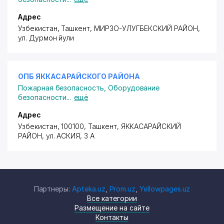
сочетает в себе доступность, высокое качество и
отвечает потребительскому спросу
Адрес
отечественного рынка.
Узбекистан, Ташкент,
МИРЗО-УЛУГБЕКСКИЙ РАЙОН
,
ул. Дурмон йули
ОПБ ЯККАСАРАЙСКОГО РАЙОНА
Пожарная безопасность
,
Оборудование
безопасности
...
ещё
Адрес
Узбекистан, 100100, Ташкент,
ЯККАСАРАЙСКИЙ
РАЙОН
, ул. АСКИЯ, 3 А
Партнеры:
Apteka.uz
,
Prom.uz
,
Yellowpages.uz
Все категории
Размещение на сайте
Контакты