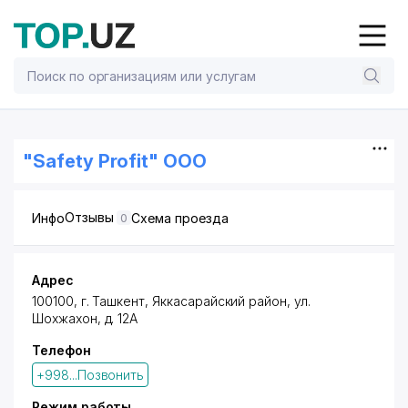
"Safety Profit" OOO
Отзывы
Инфо
Схема проезда
0
Адрес
100100,
г. Ташкент
,
Яккасарайский район
,
ул.
Шохжахон
, д. 12А
Телефон
+998...Позвонить
Режим работы