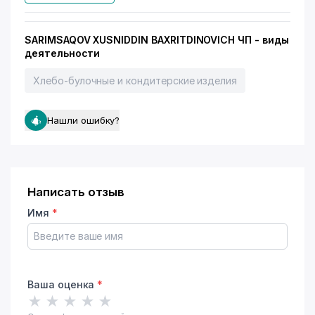
SARIMSAQOV XUSNIDDIN BAXRITDINOVICH ЧП - виды
деятельности
Хлебо-булочные и кондитерские изделия
Нашли ошибку?
Написать отзыв
Имя
*
Ваша оценка
*
★
★
★
★
★