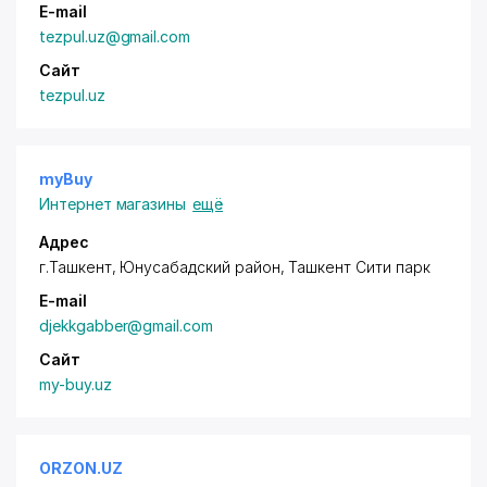
E-mail
tezpul.uz@gmail.com
Сайт
tezpul.uz
myBuy
Интернет магазины
ещё
Адрес
г.Ташкент,
Юнусабадский район
, Ташкент Сити парк
E-mail
djekkgabber@gmail.com
Сайт
my-buy.uz
ORZON.UZ