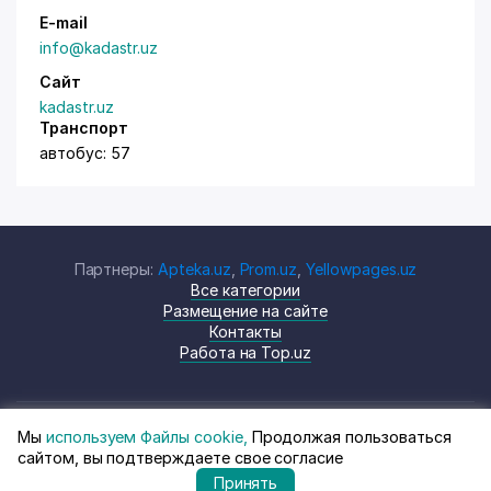
E-mail
info@kadastr.uz
Сайт
kadastr.uz
Транспорт
автобус: 57
Партнеры:
Apteka.uz
,
Prom.uz
,
Yellowpages.uz
Все категории
Размещение на сайте
Контакты
Работа на Top.uz
Мы
используем Файлы cookie,
Продолжая пользоваться
© Top.uz, 2024 Каталог компаний
Политика
сайтом, вы подтверждаете свое согласие
Узбекистана
конфиденциальности
Принять