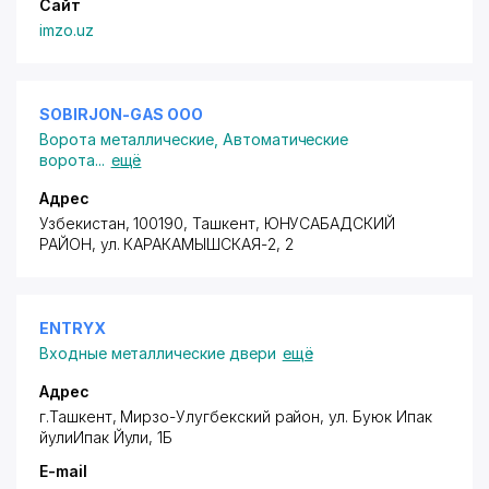
Сайт
imzo.uz
SOBIRJON-GAS ООО
Ворота металлические
,
Автоматические
ворота
...
ещё
Адрес
Узбекистан, 100190, Ташкент,
ЮНУСАБАДСКИЙ
РАЙОН
,
ул. КАРАКАМЫШСКАЯ-2
, 2
ENTRYX
Входные металлические двери
ещё
Адрес
г.Ташкент
,
Мирзо-Улугбекский район
,
ул. Буюк Ипак
йули
Ипак Йули, 1Б
E-mail