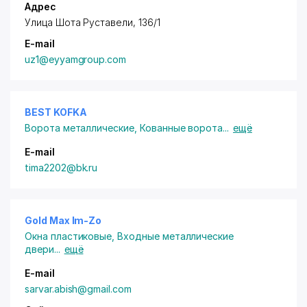
Адрес
Улица Шота Руставели, 136/1
E-mail
uz1@eyyamgroup.com
BEST KOFKA
Ворота металлические
,
Кованные ворота
...
ещё
E-mail
tima2202@bk.ru
Gold Max Im-Zo
Окна пластиковые
,
Входные металлические
двери
...
ещё
E-mail
sarvar.abish@gmail.com