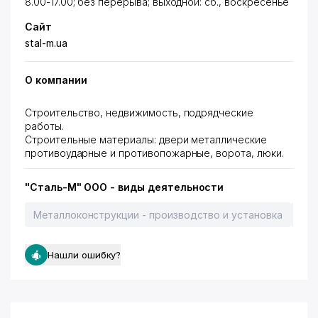
8.00-17.00; без перерыва; выходной: сб., воскресенье
Сайт
stal-m.ua
О компании
Строительство, недвижимость, подрядческие
работы.
Строительные материалы: двери металлические
противоударные и противопожарные, ворота, люки.
"Сталь-М" ООО - виды деятельности
Металлоконструкции - производство и установка
Вор
Нашли ошибку?