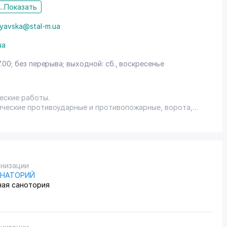
..
Показать
nyavska@stal-m.ua
ua
7.00; без перерыва; выходной: сб., воскресенье
еские работы.
ические противоударные и противопожарные, ворота,
анизации
АНАТОРИЙ
ная санотория