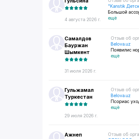
Гульсина
Отзыв об орг
"Kanstik Детс
Большой ассо
ещё
4 августа 2026 г.
Самалдов
Отзыв об ор
Belova.uz
Бауржан
Поя
Шымкент
ещё
31 июля 2026 г.
Гульжамал
Отзыв об ор
Belova.uz
Туркестан
Псориас ухо
ещё
29 июля 2026 г.
Ажнеп
Отзыв об орг