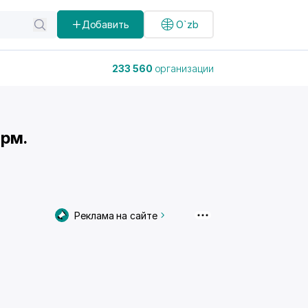
Добавить
O`zb
233 560
организации
ирм.
Реклама на сайте