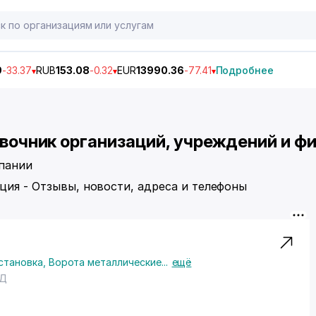
9
-33.37
RUB
153.08
-0.32
EUR
13990.36
-77.41
Подробнее
равочник организаций, учреждений и ф
мпании
ция - Отзывы, новости, адреса и телефоны
становка
,
Ворота металлические
...
ещё
0Д