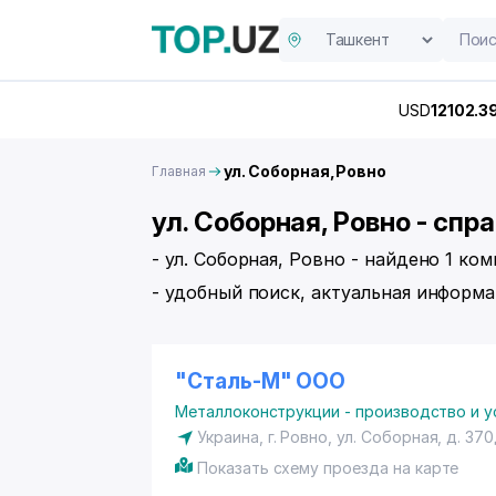
USD
12102.3
ул. Соборная,Ровно
Главная
ул. Соборная, Ровно - сп
- ул. Соборная, Ровно - найдено 1 ко
- удобный поиск, актуальная информа
"Сталь-М" ООО
Металлоконструкции - производство и у
Украина,
г. Ровно
,
ул. Соборная
, д. 37
Показать схему проезда на карте