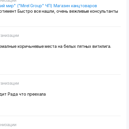
анизации
кий мир" ("Mirel Group" ЧП) Магазин канцтоваров
ртимент Быстро все нашли, очень вежливые консультанты
ганизации
вилис нормалные коричьневые места на белых пятных витилига.
ганизации
дит Рада что преехала
анизации