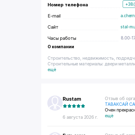
+38(.
Номер телефона
E-mail
a.cher
Сайт
stal-m.
Часы работы
8.00-1
О компании
Строительство, недвижимость, подрядч
Строительные материалы: двери металл
люки.
ещё
Rustam
Отзыв об орг
ТАВАКСАЙ С
Очен прекрас
ещё
6 августа 2026 г.