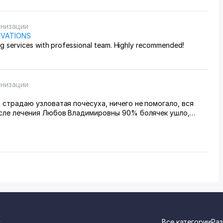
анизации
OVATIONS
ng services with professional team. Highly recommended!
анизации
 страдаю узловатая почесуха, ничего не помогало, вся
осле лечения Любов Владимировны 90% болячек ушло,
иваюсь.
z
Все категории
Раз