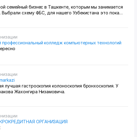
шой семейный бизнес в Ташкенте, которым мы занимается
. Выбрали схему ФБС, для нашего Узбекистана это пока
вариант. Дома все сами упаковываем и маркируем, а
 готовые заказы в пункт приема. Покупатели из рахных
из России особенно много, узбекский хлопок там любят) За
едим через приложение, оно очень помогает все
анизации
ь, да и удобное само по себе
 профессиональный колледж компьютерных технологий
тересно
анизации
 markazi
ая лучшая гастроскопия колоноскопия бронхоскопия. У
закова Жахонгира Низамовича.
анизации
ИКРОКРЕДИТНАЯ ОРГАНИЗАЦИЯ
t