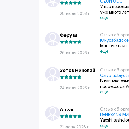
OZON ООО
У нас неболь
уже много лет
29 июля 2026 г.
единственный 
ещё
потом отвозим
стран берут, 
продажами сл
Феруза
Отзыв об орг
контролироват
Юнусабадский
Мне очень ин
ещё
26 июля 2026 г.
Зотов Николай
Отзыв об орг
Osiyo tibbiyot
В клинике сам
профессора У
24 июля 2026 г.
ещё
Anvar
Отзыв об орг
RENESANS М
Yaxshi tashkilo
ещё
21 июля 2026 г.