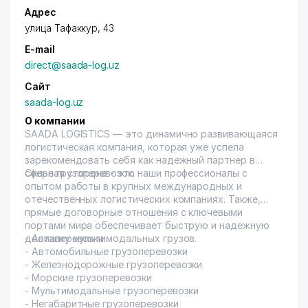
Адрес
улица Тафаккур, 43
E-mail
direct@saada-log.uz
Сайт
saada-log.uz
О компании
SAADA LOGISTICS — это динамично развивающаяся
логистическая компания, которая уже успела
зарекомендовать себя как надежный партнер в
сфере грузоперевозок.
Сильная сторона - это наши профессионалы с
опытом работы в крупных международных и
отечественных логистических компаниях. Также,
прямые договорные отношения с ключевыми
портами мира обеспечивает быструю и надежную
доставку мультимодальных грузов.
- Авиаперевозки
- Автомобильные грузоперевозки
- Железнодорожные грузоперевозки
- Морские грузоперевозки
- Мультимодальные грузоперевозки
- Негабаритные грузоперевозки