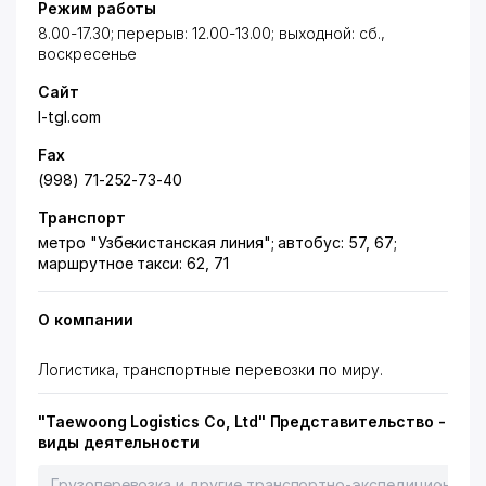
Режим работы
8.00-17.30; перерыв: 12.00-13.00; выходной: сб.,
воскресенье
Сайт
l-tgl.com
Fax
(998) 71-252-73-40
Транспорт
метро "Узбекистанская линия"; автобус: 57, 67;
маршрутное такси: 62, 71
О компании
Логистика, транспортные перевозки по миру.
"Taewoong Logistics Co, Ltd" Представительство -
виды деятельности
Грузоперевозка и другие транспортно-экспедиционные 