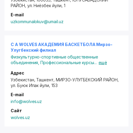
РАЙОН
,
ул. Ниёзбек йули
, 1
E-mail
uzkommunalokuv@umail.uz
C A WOLVES АКАДЕМИЯ БАСКЕТБОЛА Мирзо-
Улугбекский филиал
Физкультурно-спортивные общественные
объединения
,
Профессиональные курсы
...
ещё
Адрес
Узбекистан, Ташкент,
МИРЗО-УЛУГБЕКСКИЙ РАЙОН
,
ул. Буюк Ипак йули
, 153
E-mail
info@wolves.uz
Сайт
wolves.uz