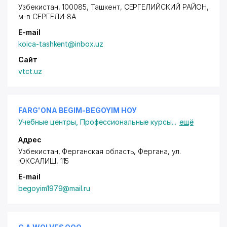
Узбекистан, 100085, Ташкент,
СЕРГЕЛИЙСКИЙ РАЙОН
,
м-в СЕРГЕЛИ-8А
E-mail
koica-tashkent@inbox.uz
Сайт
vtct.uz
FARG'ONA BEGIM-BEGOYIM НОУ
Учебные центры
,
Профессиональные курсы
...
ещё
Адрес
Узбекистан, Ферганская область, Фергана,
ул.
ЮКСАЛИШ
, 115
E-mail
begoyim1979@mail.ru