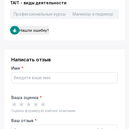
TAIT - виды деятельности
Профессиональные курсы
Маникюр и педикюр
Мас
Нашли ошибку?
Написать отзыв
Имя
*
Ваша оценка
*
★
★
★
★
★
Оценка формирует рейтинг компании
Ваш отзыв
*