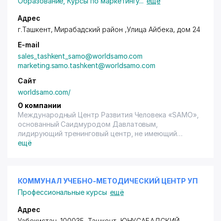
Образование
,
Курсы по маркетингу
...
ещё
Адрес
г.Ташкент,
Мирабадский район
,Улица Айбека, дом 24
E-mail
sales_tashkent_samo@worldsamo.com
marketing.samo.tashkent@worldsamo.com
Сайт
worldsamo.com/
О компании
Международный Центр Развития Человека «SAMO»,
основанный Саидмуродом Давлатовым,
лидирующий тренинговый центр, не имеющий
аналогов своей линейки образовательных
ещё
проектов, тренингов, курсов и мастер-классов в 11
странах. Численность слушателей уже превысила 1
300 000 человек.
КОММУНАЛ УЧЕБНО-МЕТОДИЧЕСКИЙ ЦЕНТР УП
Профессиональные курсы
ещё
Адрес
Узбекистан, 100035, Ташкент,
ЮНУСАБАДСКИЙ