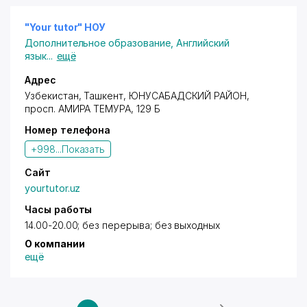
грамматика, азбука экономики, риторика и
др.). Изучение английского языка и информатики
осуществляется с 1 класса. Начальная школа
"Your tutor" НОУ
работает 5 дней в неделю.
Дополнительное образование
,
Английский
Язык обучения: рус.
язык
...
ещё
В школе функционируют следующие кружки и
секции: театральная, танцевальная и музыкальная
Адрес
студии, УШУ, футбол, гимнастика, баскетбол,
Узбекистан,
Ташкент
,
ЮНУСАБАДСКИЙ РАЙОН
,
шахматная секция, предметные кружки.
просп. АМИРА ТЕМУРА
, 129 Б
Номер телефона
+998...
Показать
Сайт
yourtutor.uz
Часы работы
14.00-20.00; без перерыва; без выходных
О компании
ещё