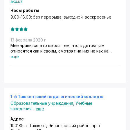
aku.uz
Часы работы
9.00-18.00; без перерыва; выходной: воскресенье
13 февраля 2020 г.
Мне нравится это школа тем, что к детям там
относятся как к своим, смотрят на них не как на
источник прибыли, а как на личность и
ещё
индивидуальность
1-й Ташкентский педагогический колледж
Образовательные учреждения
,
Учебные
заведения
...
ещё
Адрес
100185,
г. Ташкент
,
Чиланзарский район
,
пр-т