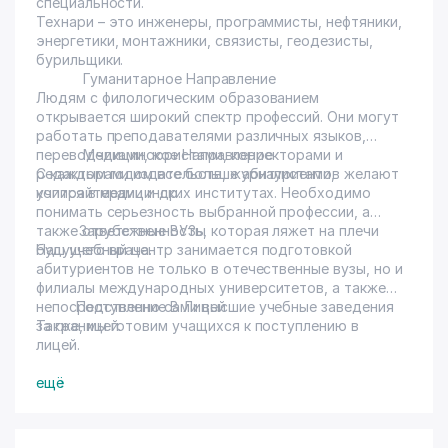
специальности.
Технари – это инженеры, программисты, нефтяники,
энергетики, монтажники, связисты, геодезисты,
бурильщики.
Гуманитарное Направление
Людям с филологическим образованием
открывается широкий спектр профессий. Они могут
работать преподавателями различных языков,
переводчиками, юристами, корректорами и
Медицинское Направление
редакторами издательств, журналистами,
С каждым годом все больше абитуриентов желают
копирайтерами и др.
учится в медицинских институтах. Необходимо
понимать серьезность выбранной профессии, а
также ответственность, которая ляжет на плечи
Зарубежные ВУЗы
будущего врача.
Наш учебный центр занимается подготовкой
абитуриентов не только в отечественные вузы, но и
филиалы международных университетов, а также
непосредственно сами высшие учебные заведения
Поступление В Лицей
за границей.
Также, мы готовим учащихся к поступлению в
лицей.
ещё