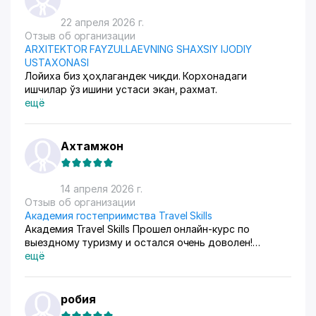
22 апреля 2026 г.
Отзыв об организации
ARXITEKTOR FAYZULLAEVNING SHAXSIY IJODIY
USTAXONASI
Лойиха биз ҳоҳлагандек чиқди. Корхонадаги
ишчилар ўз ишини устаси экан, рахмат.
ещё
Ахтамжон
14 апреля 2026 г.
Отзыв об организации
Академия гостеприимства Travel Skills
Академия Travel Skills Прошел онлайн-курс по
выездному туризму и остался очень доволен!
Обучение было хорошо структурировано, материал
ещё
подавался понятно и последовательно. Отдельную
благодарность хочу выразить преподавателю Юлии
Бекировой — она объясняет доступно, делится
робия
практическими знаниями и всегда отвечает на