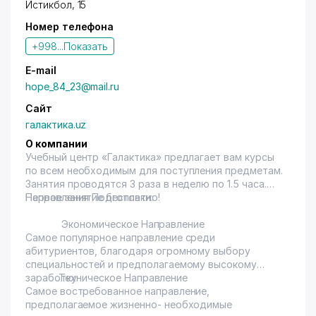
Истикбол
, 15
Номер телефона
+998...
Показать
E-mail
hope_84_23@mail.ru
Сайт
галактика.uz
О компании
Учебный центр «Галактика» предлагает вам курсы
по всем необходимым для поступления предметам.
Занятия проводятся 3 раза в неделю по 1.5 часа.
Первое занятие бесплатно!
Направления Подготовки:
Экономическое Направление
Самое популярное направление среди
абитуриентов, благодаря огромному выбору
специальностей и предполагаемому высокому
заработку.
Техническое Направление
Самое востребованное направление,
предполагаемое жизненно- необходимые