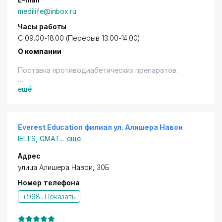
medilife@inbox.ru
Часы работы
С 09.00-18.00 (Перерыв 13.00-14.00)
О компании
Поставка противодиабетических препаратов.
ещё
Диабетическая продукция
Медицинская техника (Глюкометры, Экспресс-
анализаторы)
Everest Education филиал ул. Алишера Навои
Медицинские изделия (Шприцы, иглы,
IELTS
,
GMAT
...
ещё
ранозаживляющие, гемостатические средства)
Периферия (Термосумки, хладоэлементы)
Адрес
Косметика для диабетиков (Ранозаживляющие,
улица Алишера Навои, 30Б
восстанавливающие кремы)
Номер телефона
Оптовые фирмы
Фармацевтическая компания
+998...
Показать
Консалтинг
Маркетинговые исследования