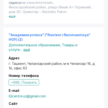
педагогов и воспитателей…
адресу:
Яккасарайский район, улица Имом Ат-Термизий ,
дом 50. Ориентир – Korzinka Ракат.
ещё
"Академия успеха" ("Rastem i Razvivaemsya"
НОУ) (2)
Дополнительное образование
,
Товары и
услуги
...
ещё
Адрес
г. Ташкент
,
Чиланзарский район
,
м-в Чиланзар-16
, д.
14, офис 63
Номер телефона
+998...
Показать
E-mail
IQcentre.uz@gmail.com
Сайт