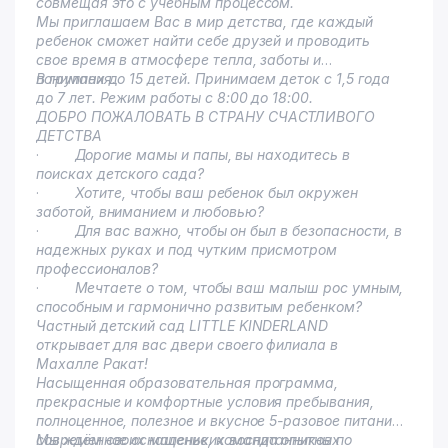
совмещая это с учебным процессом.
Мы приглашаем Вас в мир детства, где каждый
ребенок сможет найти себе друзей и проводить
свое время в атмосфере тепла, заботы и
понимания.
В группах до 15 детей. Принимаем деток с 1,5 года
до 7 лет. Режим работы с 8:00 до 18:00.
ДОБРО ПОЖАЛОВАТЬ В СТРАНУ СЧАСТЛИВОГО
ДЕТСТВА
·
Дорогие мамы и папы, вы находитесь в
поисках детского сада?
·
Хотите, чтобы ваш ребенок был окружен
заботой, вниманием и любовью?
·
Для вас важно, чтобы он был в безопасности, в
надежных руках и под чутким присмотром
профессионалов?
·
Мечтаете о том, чтобы ваш малыш рос умным,
способным и гармонично развитым ребенком?
Частный детский сад LITTLE KINDERLAND
открывает для вас двери своего филиала в
Махалле Ракат!
Насыщенная образовательная программа,
прекрасные и комфортные условия пребывания,
полноценное, полезное и вкусное 5-разовое питание,
современное оснащение, команда опытных
Мы ждём своих маленьких воспитанников по