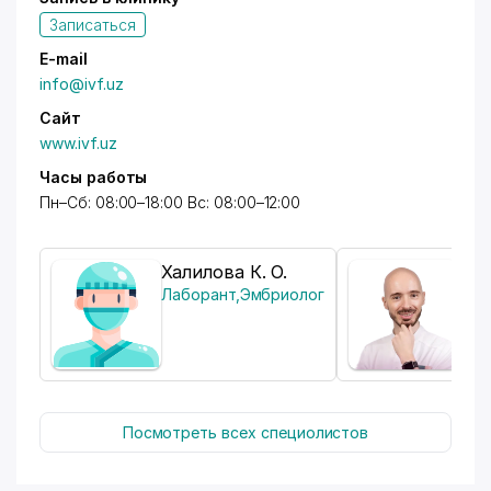
Записаться
E-mail
info@ivf.uz
Сайт
www.ivf.uz
Часы работы
Пн–Сб: 08:00–18:00 Вс: 08:00–12:00
Халилова К. О.
Каз
Лаборант
,
Эмбриолог
Гин
Посмотреть всех специолистов