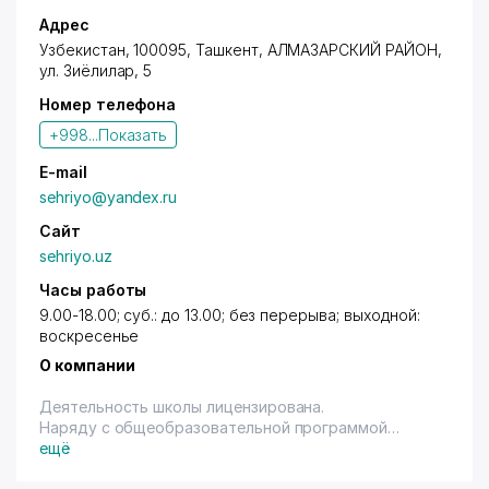
Адрес
Узбекистан, 100095,
Ташкент
,
АЛМАЗАРСКИЙ РАЙОН
,
ул. Зиёлилар
, 5
Номер телефона
+998...
Показать
E-mail
sehriyo@yandex.ru
Сайт
sehriyo.uz
Часы работы
9.00-18.00; суб.: до 13.00; без перерыва; выходной:
воскресенье
О компании
Деятельность школы лицензирована.
Наряду с общеобразовательной программой
введено обучение по дополнительным предметам
ещё
(занимательная математика, занимательная