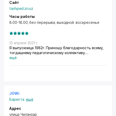
Сайт
tashped.zn.uz
Часы работы
8.00-18.00; без перерыва; выходной: воскресенье
13 апреля 2021 г.
Я выпускница 1982г. Приношу благодарность всему,
тогдашнему педагогическому коллективу.
Процветания и успехов.
ещё
JOWi
Бариста
ещё
Адрес
улица Чиланзар