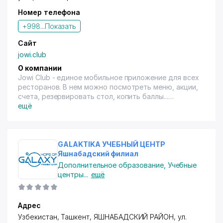
Номер телефона
+998...
Показать
Сайт
jowi.club
О компании
Jowi Club - единое мобильное приложение для всех
ресторанов. В нем можно посмотреть меню, акции,
счета, резервировать стол, копить баллы...
Jowi - программа для автоматизации кафе,
ещё
ресторанов и баров. Надежно хранит данные в
облаке, доступна онлайн. Работает без интернета
на любом оборудовании. Состоит из модулей
официанта, менеджера, бухгалтера, повара.
GALAKTIKA УЧЕБНЫЙ ЦЕНТР
Каждый модуль продуман и помогает персоналу
Яшнабадский филиал
работать быстро и без ошибок. Мобильное
Дополнительное образование
,
Учебные
приложение и система отчетов помогают
центры
...
ещё
владельцу контролировать бизнес.
Адрес
Узбекистан, Ташкент,
ЯШНАБАДСКИЙ РАЙОН
,
ул.