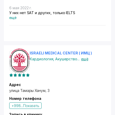
6 мая 2022 г.
У них нет SAT и других, только IELTS
ещё
ISRAELI MEDICAL CENTER ( ИМЦ )
Кардиология
,
Акушерство
...
ещё
Адрес
улица Тамары Ханум, 3
Номер телефона
+998...
Показать
Запись в клинику