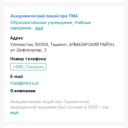
Академический лицей при ТМА
Образовательные учреждения
,
Учебные
заведения
...
ещё
Адрес
Узбекистан, 100109, Ташкент,
АЛМАЗАРСКИЙ РАЙОН
,
ул. Шифокорлар
, 3
Номер телефона
+998...
Показать
E-mail
ttaal@inbox.uz
О компании
Академический лицей при Ташкентской
медицинской академии был основан в 2006 г. как
учебное заведение естественно-научного
ещё
направления. Среди преподавательского состава
имеются доктора и кандидаты наук, использующие