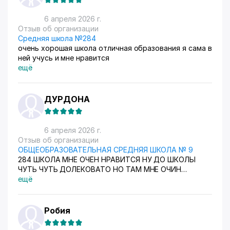
вопросы. Благодаря её подходу обучение проходит
легко и интересно. Курс
6 апреля 2026 г.
Отзыв об организации
Средняя школа №284
очень хорошая школа отличная образования я сама в
ней учусь и мне нравится
ещё
ДУРДОНА
6 апреля 2026 г.
Отзыв об организации
ОБЩЕОБРАЗОВАТЕЛЬНАЯ СРЕДНЯЯ ШКОЛА № 9
284 ШКОЛА МНЕ ОЧЕН НРАВИТСЯ НУ ДО ШКОЛЫ
ЧУТЬ ЧУТЬ ДОЛЕКОВАТО НО ТАМ МНЕ ОЧИН
УДОБНА И ПОХОЖИ НА МАЮ ШКОЛУ
ещё
Робия