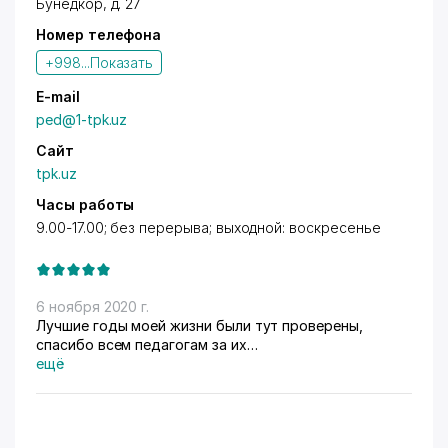
Бунёдкор
, д. 27
Номер телефона
+998...
Показать
E-mail
ped@1-tpk.uz
Сайт
tpk.uz
Часы работы
9.00-17.00; без перерыва; выходной: воскресенье
6 ноября 2020 г.
Лучшие годы моей жизни были тут проверены,
спасибо всем педагогам за их
труд????????????????????
ещё