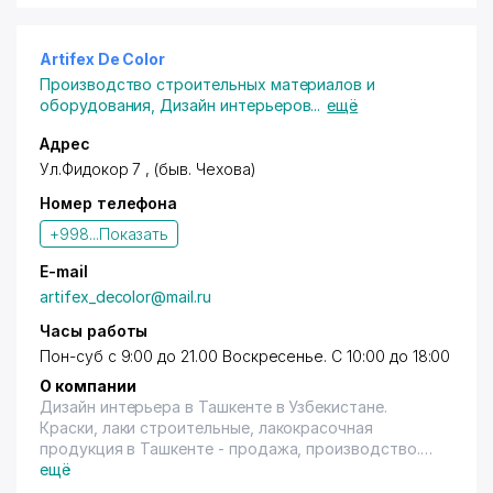
Artifex De Color
Производство строительных материалов и
оборудования
,
Дизайн интерьеров
...
ещё
Адрес
Ул.Фидокор 7 , (быв. Чехова)
Номер телефона
+998...
Показать
E-mail
artifex_decolor@mail.ru
Часы работы
Пон-суб с 9:00 до 21.00 Воскресенье. С 10:00 до 18:00
О компании
Дизайн интерьера в Ташкенте в Узбекистане.
Краски, лаки строительные, лакокрасочная
продукция в Ташкенте - продажа, производство.
Краски, лаки строительные, лакокрасочная
ещё
продукция в Узбекистане - продажа, производство