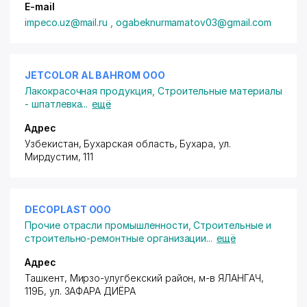
E-mail
impeco.uz@mail.ru , ogabeknurmamatov03@gmail.com
JETCOLOR AL BAHROM ООО
Лакокрасочная продукция
,
Строительные материалы
- шпатлевка
...
ещё
Адрес
Узбекистан, Бухарская область, Бухара,
ул.
Мирдустим
, 111
DECOPLAST ООО
Прочие отрасли промышленности
,
Строительные и
строительно-ремонтные организации
...
ещё
Адрес
Ташкент,
Мирзо-улугбекский район
, м-в ЯЛАНГАЧ,
119Б, ул. ЗАФАРА ДИЁРА