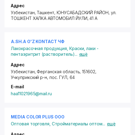
Адрес
Узбекистан, Ташкент,
ЮНУСАБАДСКИЙ РАЙОН
, ул.
ТОШКЕНТ ХАЛКА АВТОМОБИЛ ЙУЛИ, 41 А
A.SH.A O'Z KONTACT ЧФ
Лакокрасочная продукция
,
Краски, лаки -
пентаэритрит (растворитель)
...
ещё
Адрес
Узбекистан, Ферганская область, 151602,
Учкуприкский р-н
,
пос. ГУЛ
, 64
E-mail
haa11021965@mail.ru
MEDIA COLOR PLUS ООО
Оптовая торговля
,
Стройматериалы оптом
...
ещё
Адрес