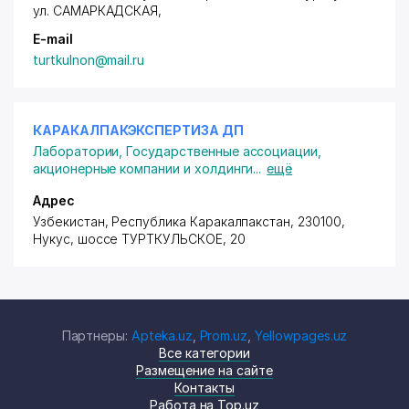
ул. САМАРКАДСКАЯ
,
E-mail
turtkulnon@mail.ru
КАРАКАЛПАКЭКСПЕРТИЗА ДП
Лаборатории
,
Государственные ассоциации,
акционерные компании и холдинги
...
ещё
Адрес
Узбекистан, Республика Каракалпакстан, 230100,
Нукус,
шоссе ТУРТКУЛЬСКОЕ
, 20
Партнеры:
Apteka.uz
,
Prom.uz
,
Yellowpages.uz
Все категории
Размещение на сайте
Контакты
Работа на Top.uz