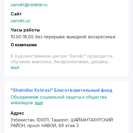
sanvikt@rambler.ru
Сайт
sanvikt.uz
Часы работы
10.00-18.00; без перерыва; выходной: воскресенье
О компании
В Художественном центре "Sanvikt" проводится
обучение живописи, бисероплетению, дизайну
костюмов, ковроткачеству, папье-маше, лепке из
ещё
глины, теста и другим видам декоративно-
прикладного искусства. Обучение для инвалидов и
детей-сирот бесплатное.
Художественный центр "Sanvikt" ищет спонсоров.
"Shahidlar Xotirasi" Благотворительный фонд
Объединения социальной защиты и общества
инвалидов
ещё
Адрес
Узбекистан, 100011,
Ташкент
,
ШАЙХАНТАХУРСКИЙ
РАЙОН
,
просп. НАВОИ
, 69 этаж 2