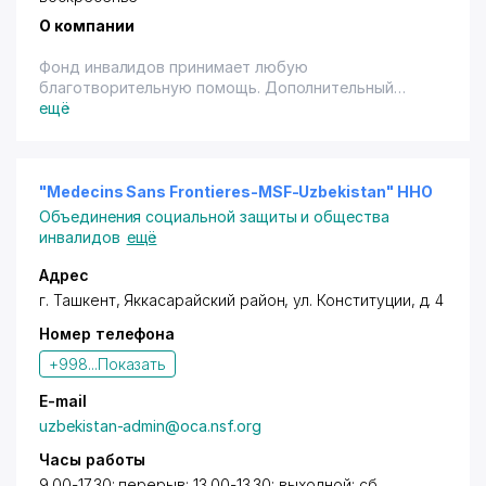
О компании
Фонд инвалидов принимает любую
благотворительную помощь. Дополнительный
контактный тел.: (99871) 258-46-32
ещё
"Medecins Sans Frontieres-MSF-Uzbekistan" ННО
Объединения социальной защиты и общества
инвалидов
ещё
Адрес
г. Ташкент
,
Яккасарайский район
,
ул. Конституции
, д. 4
Номер телефона
+998...
Показать
E-mail
uzbekistan-admin@oca.nsf.org
Часы работы
9.00-17.30; перерыв: 13.00-13.30; выходной: сб.,