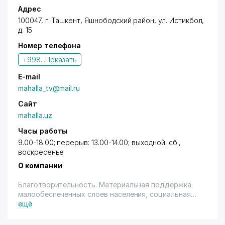
Адрес
100047,
г. Ташкент
,
Яшнободский район
,
ул. Истикбол
,
д. 15
Номер телефона
+998...
Показать
E-mail
mahalla_tv@mail.ru
Сайт
mahalla.uz
Часы работы
9.00-18.00; перерыв: 13.00-14.00; выходной: сб.,
воскресенье
О компании
Благотворительность. Материальная поддержка
малообеспеченных слоев населения, социальная
защита.
ещё