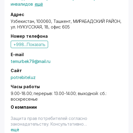
инвалидов
ещё
Адрес
Узбекистан, 100060, Ташкент,
МИРАБАДСКИЙ РАЙОН
,
ул. НУКУССКАЯ, 18, офис 605
Номер телефона
+998...
Показать
E-mail
temurbek79@mail.ru
Сайт
potrebitel.uz
Часы работы
9.00-18.00; перерыв: 13.00-14.00; выходной: сб.:
воскресенье
О компании
Защита прав потребителей согласно
законадательству. Консультативно
информационная деятельность.
ещё