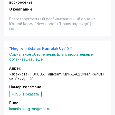
воскресенье
О компании
Благотворительный реабилитационный фонд из
Южной Кореи "New Hope" ("Новая надежда").
Протезно - ортопедические изделия.
ещё
"Nogiron-Bolalari Kamalak Uyi" УП
Социальное обеспечение
,
Благотворительные
организации
...
ещё
Адрес
Узбекистан, 100005,
Ташкент
,
МИРАБАДСКИЙ РАЙОН
,
ул. Сайхун
, 20
Номер телефона
+998...
Показать
E-mail
kamalak.nogiron@mail.ru