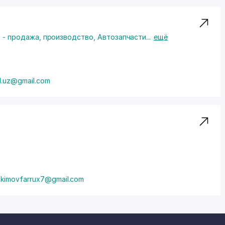
 - продажа, производство
,
Автозапчасти
...
ещё
al.uz@gmail.com
kimovfarrux7@gmail.com