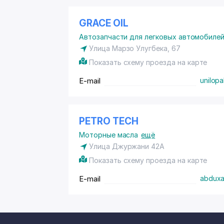
GRACE OIL
Автозапчасти для легковых автомобилей
Улица Марзо Улугбека, 67
Показать схему проезда на карте
E-mail
unilop
PETRO TECH
Моторные масла
ещё
Улица Джуржани 42А
Показать схему проезда на карте
E-mail
abduxa