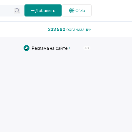
Добавить
O`zb
233 560
организации
Реклама на сайте