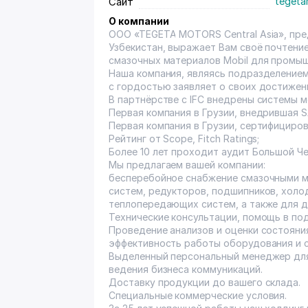
Сайт
tegeta
О компании
ООО «TEGETA MOTORS Central Asia», пр
Узбекистан, выражает Вам своё почтени
смазочных материалов Mobil для промы
Наша компания, являясь подразделение
с гордостью заявляет о своих достижен
В партнёрстве с IFC внедрены системы 
Первая компания в Грузии, внедрившая S
Первая компания в Грузии, сертифицирова
Рейтинг от Scope, Fitch Ratings;
Более 10 лет проходит аудит Большой Че
Мы предлагаем вашей компании:
бесперебойное снабжение смазочными м
систем, редукторов, подшипников, холо
теплопередающих систем, а также для д
Технические консультации, помощь в по
Проведение анализов и оценки состоян
эффективность работы оборудования и с
Выделенный персональный менеджер для
ведения бизнеса коммуникаций.
Доставку продукции до вашего склада.
Специальные коммерческие условия.