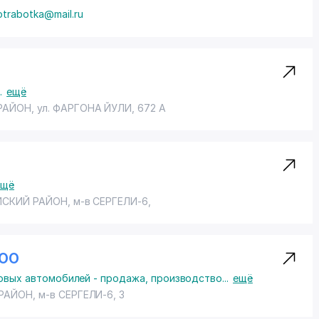
ния образцов на соответствие параметров, заявляемым
otrabotka@mail.ru
учае соответствия параметров установленным допускам и
..
ещё
РАЙОН
, ул. ФАРГОНА ЙУЛИ, 672 А
ещё
ЙСКИЙ РАЙОН
,
м-в СЕРГЕЛИ-6
,
ООО
ковых автомобилей - продажа, производство
...
ещё
 РАЙОН
,
м-в СЕРГЕЛИ-6
, 3