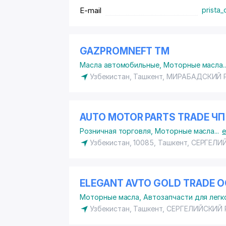
порядке проходит лабораторные испыта
E-mail
prista_
заводом-изготовителем, и, только в сл
значениям, поступает в реализацию.
GAZPROMNEFT ТМ
Масла автомобильные
,
Моторные масла
.
Узбекистан, Ташкент,
МИРАБАДСКИЙ 
AUTO MOTOR PARTS TRADE ЧП
Розничная торговля
,
Моторные масла
...
Узбекистан, 10085, Ташкент,
СЕРГЕЛИ
ELEGANT AVTO GOLD TRADE 
Моторные масла
,
Автозапчасти для лег
Узбекистан, Ташкент,
СЕРГЕЛИЙСКИЙ