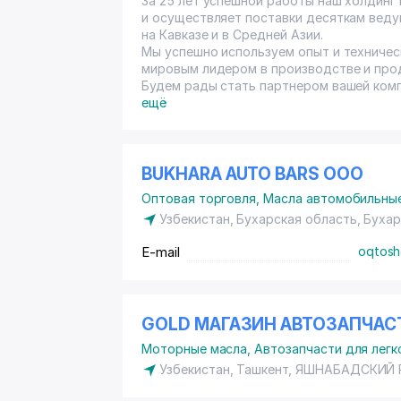
За 25 лет успешной работы наш холдинг
и осуществляет поставки десяткам вед
на Кавказе и в Средней Азии.
Мы успешно используем опыт и техничес
мировым лидером в производстве и про
Будем рады стать партнером вашей комп
ещё
BUKHARA AUTO BARS ООО
Оптовая торговля
,
Масла автомобильны
Узбекистан, Бухарская область, Буха
E-mail
oqtos
GOLD МАГАЗИН АВТОЗАПЧАС
Моторные масла
,
Автозапчасти для лег
Узбекистан, Ташкент,
ЯШНАБАДСКИЙ 