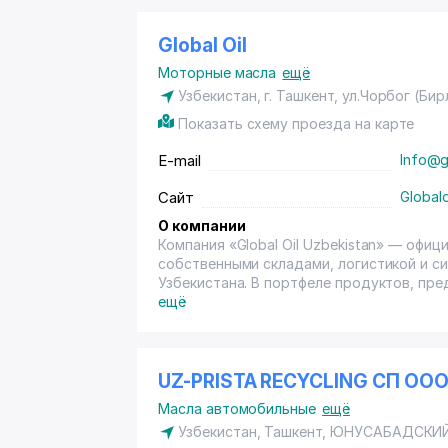
Global Oil
Моторные масла
ещё
Узбекистан, г. Ташкент, ул.Чорбог (Бирл
Показать схему проезда на карте
E-mail
Info@gl
Сайт
Globalo
О компании
Компания «Global Oil Uzbekistan» — офи
собственными складами, логистикой и с
Узбекистана. В портфеле продуктов, пред
бренды оригинальных масел крупнейших м
ещё
Ltd. (Micking), Shell (Shell), Winiron, и 
каждого литра продаваемого нами масла
соблюдение условий хранения моторного
поставляются в Узбекистан либо логист
UZ-PRISTA RECYCLING СП ОО
проходят таможенную очистку и достав
Масла автомобильные
ещё
компаниями под нашим полным контроле
Узбекистан, Ташкент,
ЮНУСАБАДСКИЙ
масла нашим заказчикам. Каждая крупна