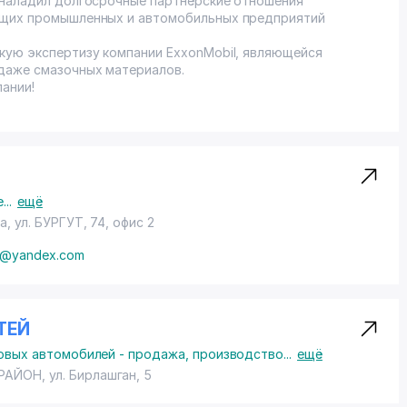
 наладил долгосрочные партнёрские отношения
ущих промышленных и автомобильных предприятий
кую экспертизу компании ExxonMobil, являющейся
даже смазочных материалов.
ании!
е
...
ещё
ра,
ул. БУРГУТ
, 74, офис 2
h@yandex.com
ТЕЙ
ковых автомобилей - продажа, производство
...
ещё
РАЙОН
,
ул. Бирлашган
, 5