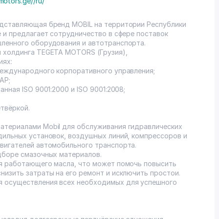
motors.ge//ru/
едставляющая бренд MOBIL на территории Республики
е и предлагает сотрудничество в сфере поставок
шленного оборудования и автотранспорта.
м холдинга TEGETA MOTORS (Грузия),
иях:
международного корпоративного управления;
AP;
нная ISO 9001:2000 и ISO 9001:2008;
твёркой.
атериалами Mobil для обслуживания гидравлических
дильных установок, воздушных линий, компрессоров и
вигателей автомобильного транспорта.
дборе смазочных материалов.
ия работающего масла, что может помочь повысить
низить затраты на его ремонт и исключить простои.
 осуществления всех необходимых для успешного