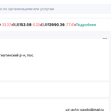
9
-33.37
RUB
153.08
-0.32
EUR
13990.36
-77.41
Подробнее
гиатинский р-н,
пос.
uz-avto-savdo@mail.ru