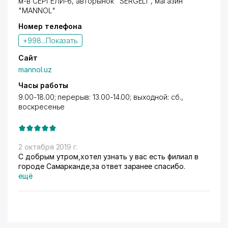
м-в СЕРГЕЛИ-6
, авторынок "SERGELI", магазин
HANNA. Для постоянных клиентов действует
"MANNOL"
специальная система лояльности и акции. Форма
Номер телефона
оплаты любая. Открыты для сотрудничества с
корпоративными клиентами.
+998...
Показать
Сайт
mannol.uz
Часы работы
9.00-18.00; перерыв: 13.00-14.00; выходной: сб.,
воскресенье
2 октября 2019 г.
С добрым утром,хотел узнать у вас есть филиал в
городе Самарканде,за ответ заранее спасибо.
ещё