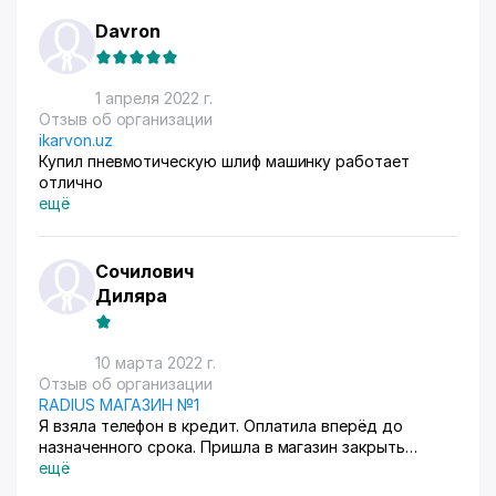
Davron
1 апреля 2022 г.
Отзыв об организации
ikarvon.uz
Купил пневмотическую шлиф машинку работает
отлично
ещё
Сочилович
Диляра
10 марта 2022 г.
Отзыв об организации
RADIUS МАГАЗИН №1
Я взяла телефон в кредит. Оплатила вперёд до
назначенного срока. Пришла в магазин закрыть
кредит, у меня взяли на 153000 тыс. сум больше
ещё
положенной суммы Где справедливость, мало того