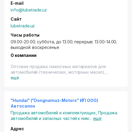
E-mail
info@lubetrade.uz
Сайт
lubetrade.uz
Часы работы
09.00-20.00; суббота, до 13.00; перерыв: 13.00-14.00;
выходной: воскресенье
О компании
Оптовая продажа смазочных материалов для
автомобилей (технических, моторных масел),
антифризов, тормозных и охлаждающих жидкостей.
ещё
"Hundai" ("Dongnamuz-Motors" ИП ООО)
Автосалон
Продажа автомобилей и комплектующих
,
Продажа
автомобилей и запасных частей к ним
...
ещё
Адрес