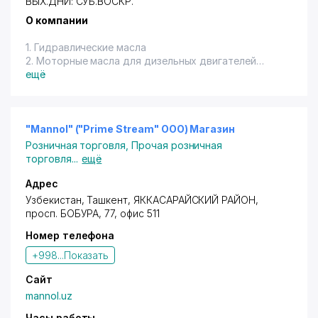
ВЫХ.ДНИ: СУБ.ВОСКР.
О компании
1. Гидравлические масла
2. Моторные масла для дизельных двигателей
3. Пластичные смазки
ещё
"Mannol" ("Prime Stream" OOO) Магазин
Розничная торговля
,
Прочая розничная
торговля
...
ещё
Адрес
Узбекистан,
Ташкент
,
ЯККАСАРАЙСКИЙ РАЙОН
,
просп. БОБУРА
, 77, офис 511
Номер телефона
+998...
Показать
Сайт
mannol.uz
Часы работы