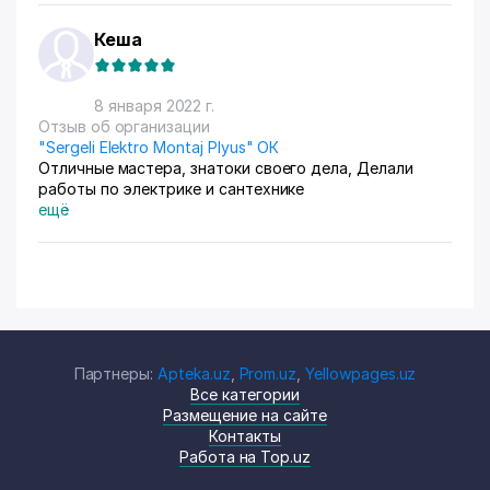
что заплатила по процентам, так ещё и кассир решил
заработать. Общая сумма по контракту составляет 6
Кеша
253 000 сум, а на кассе взяли 6 406 000 сум. Да...
8 января 2022 г.
Отзыв об организации
"Sergeli Elektro Montaj Plyus" ОК
Отличные мастера, знатоки своего дела, Делали
работы по электрике и сантехнике
ещё
Партнеры:
Apteka.uz
,
Prom.uz
,
Yellowpages.uz
Все категории
Размещение на сайте
Контакты
Работа на Top.uz