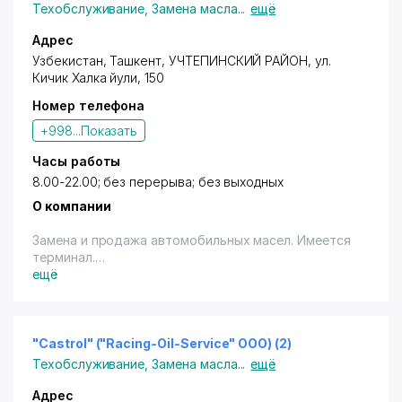
Техобслуживание
,
Замена масла
...
ещё
Адрес
Узбекистан,
Ташкент
,
УЧТЕПИНСКИЙ РАЙОН
,
ул.
Кичик Халка йули
, 150
Номер телефона
+998...
Показать
Часы работы
8.00-22.00; без перерыва; без выходных
О компании
Замена и продажа автомобильных масел. Имеется
терминал.
"Авторизированный, официальный сервис - центр
ещё
Castrol. Список предоставляемых услуг: Замена
моторного масла, Замена масел МКПП, Замена
масел АКПП, Замена масел ГУР, Замена тормозных
колодок, Замена антифриза, Замена свечей
"Castrol" ("Racing-Oil-Service" OOO) (2)
зажигания, Замена фильтрующих элементов
Техобслуживание
,
Замена масла
...
ещё
автомобиля, мелкий ремонт. Представлена
продукция брендов: BP, Castrol, Filtron, STARK,
Адрес