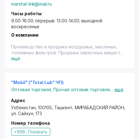
marshal-link@mail.ru
Часы работы
9.00-18.00; перерыв: 13.00-14.00; выходной:
воскресенье
О компании
Производство и продажа воздушных, масляных,
топливных фильтров. Продажа смазочных веществ.
Имеется терминал.
ещё
"Mobil" ("Total Lub" ЧП)
Оптовая торговля
,
Прочая оптовая торговля
...
ещё
Адрес
Узбекистан, 100105,
Ташкент
,
МИРАБАДСКИЙ РАЙОН
,
ул. Сайхун
, 173
Номер телефона
+998...
Показать