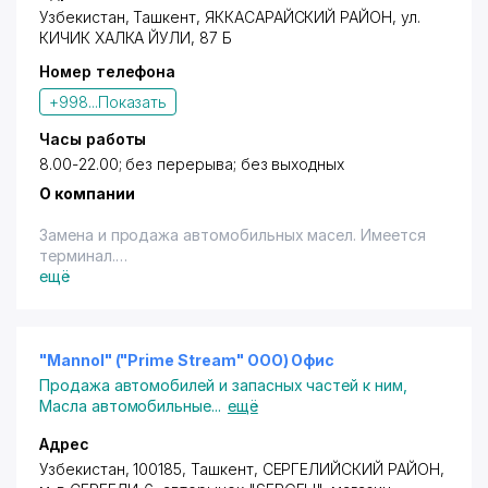
Cyclo, Hexen, Denso, GOLD, Oreon, DYF, Nomis, NGK,
Узбекистан,
Ташкент
,
ЯККАСАРАЙСКИЙ РАЙОН
, ул.
OEM (General Motors), Mahle, Knecht, MANN Hammolt,
КИЧИК ХАЛКА ЙУЛИ, 87 Б
HANNA. Для постоянных клиентов действует
Номер телефона
специальная система лояльности и акции. Форма
оплаты любая. Открыты для сотрудничества с
+998...
Показать
корпоративными клиентами.
Часы работы
8.00-22.00; без перерыва; без выходных
О компании
Замена и продажа автомобильных масел. Имеется
терминал.
ещё
"Авторизированный, официальный сервис - центр
Castrol. Список предоставляемых услуг: Замена
моторного масла, Замена масел МКПП, Замена
масел АКПП, Замена масел ГУР, Замена тормозных
"Mannol" ("Prime Stream" OOO) Офис
колодок, Замена антифриза, Замена свечей
Продажа автомобилей и запасных частей к ним
,
зажигания, Замена фильтрующих элементов
Масла автомобильные
...
ещё
автомобиля, мелкий ремонт. Представлена
продукция брендов: BP, Castrol, Filtron, STARK,
Адрес
Cyclo, Hexen, Denso, GOLD, Oreon, DYF, Nomis, NGK,
Узбекистан, 100185,
Ташкент
,
СЕРГЕЛИЙСКИЙ РАЙОН
,
OEM (General Motors), Mahle, Knecht, MANN Hammolt,