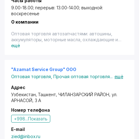
Часы работы
9.00-18.00; перерыв: 13.00-14.00; выходной:
воскресенье
О компании
Оптовая торговля автозапчастями: автошины,
аккумуляторы, моторные масла, охлаждающие и
тормозные жидкости, антифриз.
ещё
Услуги по перевозке грузов.
"Azamat Service Group" ООО
Оптовая торговля
,
Прочая оптовая торговля
...
ещё
Адрес
Узбекистан,
Ташкент
,
ЧИЛАНЗАРСКИЙ РАЙОН
, ул.
АРНАСОЙ, 3 А
Номер телефона
+998...
Показать
E-mail
zied@inbox.ru