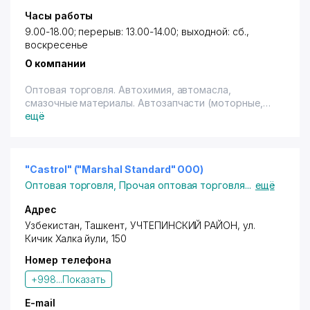
Часы работы
9.00-18.00; перерыв: 13.00-14.00; выходной: сб.,
воскресенье
О компании
Оптовая торговля. Автохимия, автомасла,
смазочные материалы. Автозапчасти (моторные,
кузовные, ходовые)
ещё
"Castrol" ("Marshal Standard" ООО)
Оптовая торговля
,
Прочая оптовая торговля
...
ещё
Адрес
Узбекистан,
Ташкент
,
УЧТЕПИНСКИЙ РАЙОН
,
ул.
Кичик Халка йули
, 150
Номер телефона
+998...
Показать
E-mail