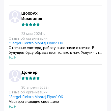
Шохрух
Исмоилов
23 мая 2024 г.
Отзыв об организации
"Sergeli Elektro Montaj Plyus" ОК
Отличные мастера, работу выполнили отлично. В
будущем буду обращаться только к ним. Услуги чуть
дорого, но качественно и акуратно.
ещё
Дониёр
30 апреля 2023 г.
Отзыв об организации
"Sergeli Elektro Montaj Plyus" ОК
Мастера знающие своё дело
ещё