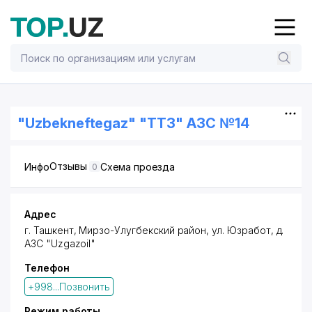
"Uzbekneftegaz" "ТТЗ" АЗС №14
Отзывы
Инфо
Схема проезда
0
Адрес
г. Ташкент
,
Мирзо-Улугбекский район
,
ул. Юзработ
, д.
АЗС "Uzgazoil"
Телефон
+998...Позвонить
Режим работы