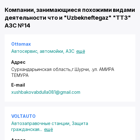
Компании, занимающиеся похожими видами
деятельности что и "Uzbekneftegaz" "ТТЗ"
АЗС №14
Ottomax
Автосервис, автомойки, АЗС
ещё
Адрес
Сурхандарьинская область,г.Шурчи, .ул. АМИРА
ТЕМУРА
E-mail
xushbakovabdulla081@gmail.com
VOLTAUTO
Автозаправочные станции
,
Защита
гражданская
...
ещё