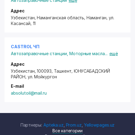
Автозаправочные станции
ещё
Адрес
Узбекистан, Наманганская область, Наманган,
ул.
Касансай
, 11
CASTROL ЧП
Автозаправочные станции
,
Моторные масла
...
ещё
Адрес
Узбекистан, 100093, Ташкент,
ЮНУСАБАДСКИЙ
РАЙОН
,
ул. Мойкургон
E-mail
absolutoil@mail.ru
Партнеры:
Apteka.uz
,
Prom.uz
,
Yellowpages.uz
Все категории