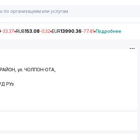
9
-33.37
RUB
153.08
-0.32
EUR
13990.36
-77.41
Подробнее
 РАЙОН
,
ул. ЧОЛПОН-ОТА
,
УД РУз