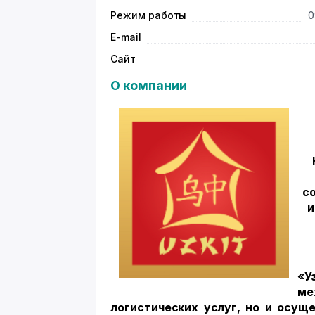
Режим работы
0
E-mail
Сайт
О компании
с
и
«У
м
логистических услуг, но и осущ