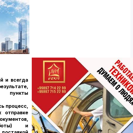
й и всегда
езультате,
 пункты
сь процесс,
к отправке
окументов,
работы) и
доставкой