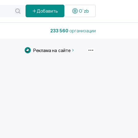
Добавить
O`zb
233 560
организации
Реклама на сайте