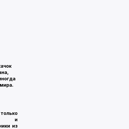
качок
ана,
иногда
 мира.
только
ких и
ники из