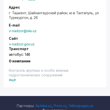
Адрес
г. Ташкент
,
Шайхантаурский район
, м-в Тахтапуль,
ул.
Турккургон
, д. 26
E-mail
v-nadzor@sks.uz
Сайт
v-nadzor.gov.uz
Транспорт
автобус: 148
О компании
Контроль крупных и особо важных
гидротехнических сооружений.
ещё
Партнеры:
Apteka.uz
,
Prom.uz
,
Yellowpages.uz