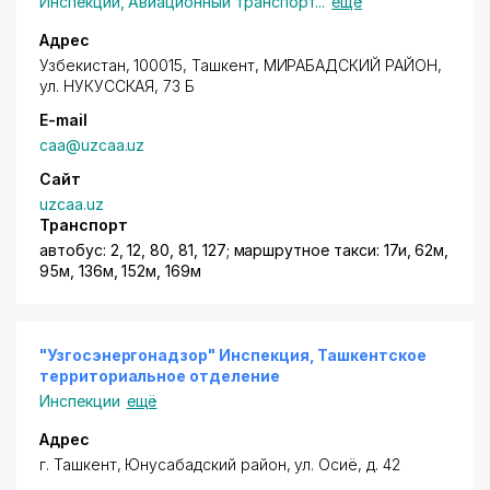
Инспекции
,
Авиационный транспорт
...
ещё
Адрес
Узбекистан, 100015, Ташкент,
МИРАБАДСКИЙ РАЙОН
,
ул. НУКУССКАЯ, 73 Б
E-mail
caa@uzcaa.uz
Сайт
uzcaa.uz
Транспорт
автобус: 2, 12, 80, 81, 127; маршрутное такси: 17и, 62м,
95м, 136м, 152м, 169м
"Узгосэнергонадзор" Инспекция, Ташкентское
территориальное отделение
Инспекции
ещё
Адрес
г. Ташкент
,
Юнусабадский район
,
ул. Осиё
, д. 42